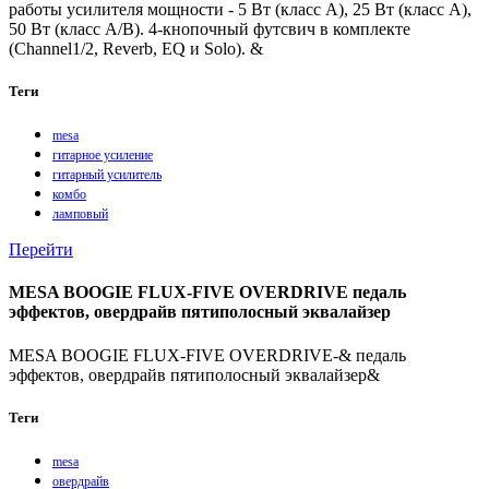
работы усилителя мощности - 5 Вт (класс А), 25 Вт (класс А),
50 Вт (класс A/B). 4-кнопочный футсвич в комплекте
(Channel1/2, Reverb, EQ и Solo). &
Теги
mesa
гитарное усиление
гитарный усилитель
комбо
ламповый
Перейти
MESA BOOGIE FLUX-FIVE OVERDRIVE педаль
эффектов, овердрайв пятиполосный эквалайзер
MESA BOOGIE FLUX-FIVE OVERDRIVE-& педаль
эффектов, овердрайв пятиполосный эквалайзер&
Теги
mesa
овердрайв