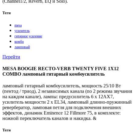
(Channel1/2, Reverb, EQ и Solo).
Теги
mesa
усилитель
гитарное усиление
комбо
ламповый
Перейти
MESA BOOGIE RECTO-VERB TWENTY FIVE 1X12
COMBO ламповый гитарный комбоусилитель
ламповый гитарный комбоусилитель, мощность 25/10 Вт
(пентод / триод), 2 независимых канала (по 2 режима звучания
на каждом канале), лампы: предусилитель 6 x 12AX7,
усилитель мощности 2 x EL34, ламповый длинно-пружинный
ревербератор, ламповая петля для подключения внешних
эффектов, динамик Eminence 12 Fillmore 75, в комплекте:
ножной переключатель каналов и накидка. &
Теги