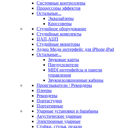
Системные контроллеры
Процессоры эффектов
Остальные...
Эквалайзеры
Кроссоверы
Студийное оборудование
Студийные комплекты
ЦАП,АЦП
Студийные мониторы
Аудио Миди интерфейс для iPhone,iPad
Остальные...
Звуковые карты
Предусилители
MIDI интерфейсы и панели
управления
Звукоизоляционные кабины
Проигрыватели / Рекордеры
Плееры
Рекордеры
Портастудии
Портативные
Ударные установки и барабаны
Акустические ударные
Электронные ударные
Стойки, стулья, педали