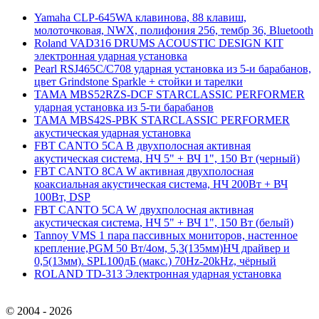
Yamaha CLP-645WA клавинова, 88 клавиш,
молоточковая, NWX, полифония 256, тембр 36, Bluetooth
Roland VAD316 DRUMS ACOUSTIC DESIGN KIT
электронная ударная установка
Pearl RSJ465C/C708 ударная установка из 5-и барабанов,
цвет Grindstone Sparkle + стойки и тарелки
TAMA MBS52RZS-DCF STARCLASSIC PERFORMER
ударная установка из 5-ти барабанов
TAMA MBS42S-PBK STARCLASSIC PERFORMER
акустическая ударная установка
FBT CANTO 5CA B двухполосная активная
акустическая система, НЧ 5" + ВЧ 1", 150 Вт (черный)
FBT CANTO 8CA W активная двухполосная
коаксиальная акустическая система, НЧ 200Вт + ВЧ
100Вт, DSP
FBT CANTO 5CA W двухполосная активная
акустическая система, НЧ 5" + ВЧ 1", 150 Вт (белый)
Tannoy VMS 1 пара пассивных мониторов, настенное
крепление,PGM 50 Вт/4ом, 5,3(135мм)НЧ драйвер и
0,5(13мм). SPL100дБ (макс.) 70Hz-20kHz, чёрный
ROLAND TD-313 Электронная ударная установка
© 2004 - 2026