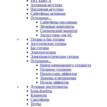
FBT класс А
Активная акустика
Пассивная акустика
Сабвуферы активные
Остальные...
Сабвуферы пассивные
Звуковые комплекты
Сценический монитор
Аксессуары для АС
Гитары и бас-гитары
Акустические гитары
Бас-гитары
Электрогитары
Электроакустические гитары
Остальные...
Набор начинающего гитариста
Гитарное усиление
Процессоры эффектов
Тюнеры и метрономы
Педали эффектов
Духовые инструменты
Блок-флейты
Кларнеты
Саксофоны
Трубы