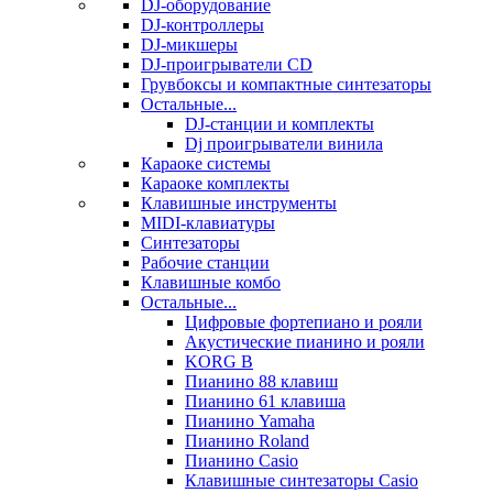
DJ-оборудование
DJ-контроллеры
DJ-микшеры
DJ-проигрыватели CD
Грувбоксы и компактные синтезаторы
Остальные...
DJ-станции и комплекты
Dj проигрыватели винила
Караоке системы
Караоке комплекты
Клавишные инструменты
MIDI-клавиатуры
Синтезаторы
Рабочие станции
Клавишные комбо
Остальные...
Цифровые фортепиано и рояли
Акустические пианино и рояли
KORG B
Пианино 88 клавиш
Пианино 61 клавиша
Пианино Yamaha
Пианино Roland
Пианино Casio
Клавишные синтезаторы Casio