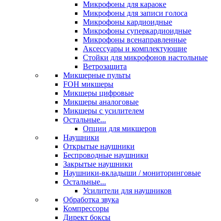
Микрофоны для караоке
Микрофоны для записи голоса
Микрофоны кардиоидные
Микрофоны суперкардиоидные
Микрофоны всенаправленные
Аксессуары и комплектующие
Стойки для микрофонов настольные
Ветрозащита
Микшерные пульты
FOH микшеры
Микшеры цифровые
Микшеры аналоговые
Микшеры с усилителем
Остальные...
Опции для микшеров
Наушники
Открытые наушники
Беспроводные наушники
Закрытые наушники
Наушники-вкладыши / мониторинговые
Остальные...
Усилители для наушников
Обработка звука
Компрессоры
Директ боксы