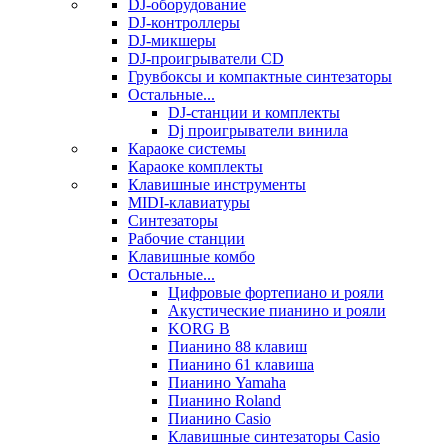
DJ-оборудование
DJ-контроллеры
DJ-микшеры
DJ-проигрыватели CD
Грувбоксы и компактные синтезаторы
Остальные...
DJ-станции и комплекты
Dj проигрыватели винила
Караоке системы
Караоке комплекты
Клавишные инструменты
MIDI-клавиатуры
Синтезаторы
Рабочие станции
Клавишные комбо
Остальные...
Цифровые фортепиано и рояли
Акустические пианино и рояли
KORG B
Пианино 88 клавиш
Пианино 61 клавиша
Пианино Yamaha
Пианино Roland
Пианино Casio
Клавишные синтезаторы Casio