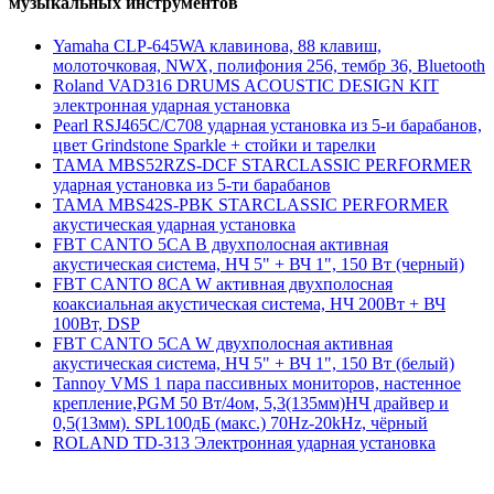
музыкальных инструментов
Yamaha CLP-645WA клавинова, 88 клавиш,
молоточковая, NWX, полифония 256, тембр 36, Bluetooth
Roland VAD316 DRUMS ACOUSTIC DESIGN KIT
электронная ударная установка
Pearl RSJ465C/C708 ударная установка из 5-и барабанов,
цвет Grindstone Sparkle + стойки и тарелки
TAMA MBS52RZS-DCF STARCLASSIC PERFORMER
ударная установка из 5-ти барабанов
TAMA MBS42S-PBK STARCLASSIC PERFORMER
акустическая ударная установка
FBT CANTO 5CA B двухполосная активная
акустическая система, НЧ 5" + ВЧ 1", 150 Вт (черный)
FBT CANTO 8CA W активная двухполосная
коаксиальная акустическая система, НЧ 200Вт + ВЧ
100Вт, DSP
FBT CANTO 5CA W двухполосная активная
акустическая система, НЧ 5" + ВЧ 1", 150 Вт (белый)
Tannoy VMS 1 пара пассивных мониторов, настенное
крепление,PGM 50 Вт/4ом, 5,3(135мм)НЧ драйвер и
0,5(13мм). SPL100дБ (макс.) 70Hz-20kHz, чёрный
ROLAND TD-313 Электронная ударная установка