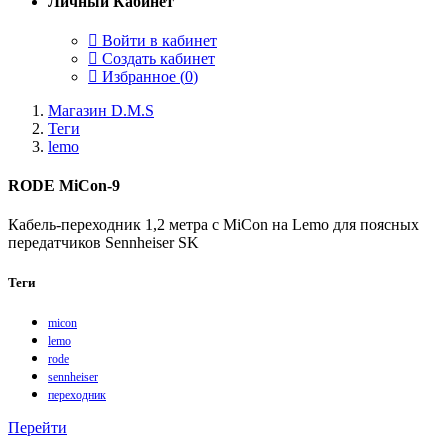
Личный Кабинет
Войти в кабинет
Создать кабинет
Избранное (
0
)
Магазин D.M.S
Теги
lemo
RODE MiCon-9
Кабель-переходник 1,2 метра c MiCon на Lemo для поясных
передатчиков Sennheiser SK
Теги
micon
lemo
rode
sennheiser
переходник
Перейти