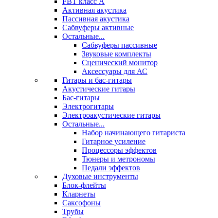
FBT класс А
Активная акустика
Пассивная акустика
Сабвуферы активные
Остальные...
Сабвуферы пассивные
Звуковые комплекты
Сценический монитор
Аксессуары для АС
Гитары и бас-гитары
Акустические гитары
Бас-гитары
Электрогитары
Электроакустические гитары
Остальные...
Набор начинающего гитариста
Гитарное усиление
Процессоры эффектов
Тюнеры и метрономы
Педали эффектов
Духовые инструменты
Блок-флейты
Кларнеты
Саксофоны
Трубы