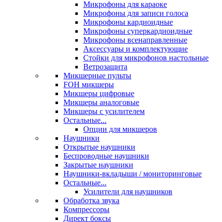
Микрофоны для караоке
Микрофоны для записи голоса
Микрофоны кардиоидные
Микрофоны суперкардиоидные
Микрофоны всенаправленные
Аксессуары и комплектующие
Стойки для микрофонов настольные
Ветрозащита
Микшерные пульты
FOH микшеры
Микшеры цифровые
Микшеры аналоговые
Микшеры с усилителем
Остальные...
Опции для микшеров
Наушники
Открытые наушники
Беспроводные наушники
Закрытые наушники
Наушники-вкладыши / мониторинговые
Остальные...
Усилители для наушников
Обработка звука
Компрессоры
Директ боксы