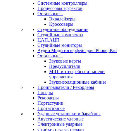
Системные контроллеры
Процессоры эффектов
Остальные...
Эквалайзеры
Кроссоверы
Студийное оборудование
Студийные комплекты
ЦАП,АЦП
Студийные мониторы
Аудио Миди интерфейс для iPhone,iPad
Остальные...
Звуковые карты
Предусилители
MIDI интерфейсы и панели
управления
Звукоизоляционные кабины
Проигрыватели / Рекордеры
Плееры
Рекордеры
Портастудии
Портативные
Ударные установки и барабаны
Акустические ударные
Электронные ударные
Стойки, стулья, педали