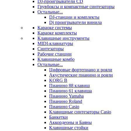
DJ-проигрыватели CD
Грувбоксы и компактные синтезаторы
Остальные...
DJ-станции и комплекты
Dj проигрыватели винила
Караоке системы
Караоке комплекты
Клавишные инструменты
MIDI-клавиатуры
Синтезаторы
Рабочие станции
Клавишные комбо
Остальные...
Цифровые фортепиано и рояли
Акустические пианино и рояли
KORG B
Пианино 88 клавиш
Пианино 61 клавиша
Пианино Yamaha
Пианино Roland
Пианино Casio
Клавишные синтезаторы Casio
Банкетки
Аккордеоны и Баяны
Клавишные стойки