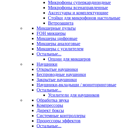
Микрофоны суперкардиоидные
Микрофоны всенаправленные
Аксессуары и комплектующие
Стойки для микрофонов настольные
Ветрозащита
Микшерные пульты
FOH микшеры
Микшеры цифровые
Микшеры аналоговые
Микшеры с усилителем
Остальные...
Опции для микшеров
Наушники
Открытые наушники
Беспроводные наушники
Закрытые наушники
Наушники-вкладыши / мониторинговые
Остальные...
Усилители для наушников
Обработка звука
Компрессоры
Директ боксы
Системные контроллеры
Процессоры эффектов
Остальные...