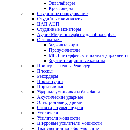
Эквалайзеры
Кроссоверы
Студийное оборудование
Студийные комплекты
ЦАП,АЦП
Студийные мониторы
Аудио Миди интерфейс для iPhone,iPad
Остальные...
Звуковые карты
Предусилители
MIDI интерфейсы и панели управления
Звукоизоляционные кабины
Проигрыватели / Рекордеры
Плееры
Рекордеры
Портастудии
Портативные
Ударные установки и барабаны
Акустические ударные
Электронные ударные
Стойки, стулья, педали
Усилители
Усилители мощности
Цифровые усилители мощности
Трансляционное оборудование