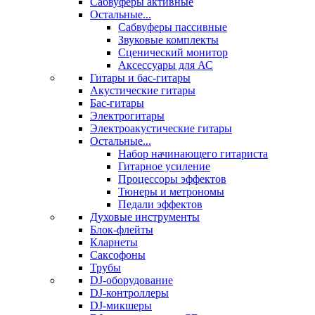
Сабвуферы активные
Остальные...
Сабвуферы пассивные
Звуковые комплекты
Сценический монитор
Аксессуары для АС
Гитары и бас-гитары
Акустические гитары
Бас-гитары
Электрогитары
Электроакустические гитары
Остальные...
Набор начинающего гитариста
Гитарное усиление
Процессоры эффектов
Тюнеры и метрономы
Педали эффектов
Духовые инструменты
Блок-флейты
Кларнеты
Саксофоны
Трубы
DJ-оборудование
DJ-контроллеры
DJ-микшеры