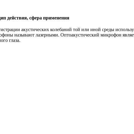
цип действия, сфера применения
истрации акустических колебаний той или иной среды используе
крофоны называют лазерными. Оптоакустический микрофон являет
го глаза.