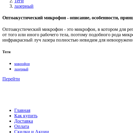
Теги
лазерный
Оптоакустический микрофон - описание, особенности, прин
Оптоакустический микрофон - это микрофон, в котором для рег
от того или иного рабочего тела, поэтому подобного рода ми
инфракрасный луч лазера полностью невидим для невооруженно
Теги
микрофон
лазерный
Перейти
Главная
Как купить
Доставка
Оплата
Скидки и Акции