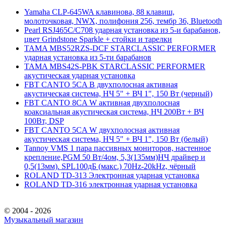
Yamaha CLP-645WA клавинова, 88 клавиш,
молоточковая, NWX, полифония 256, тембр 36, Bluetooth
Pearl RSJ465C/C708 ударная установка из 5-и барабанов,
цвет Grindstone Sparkle + стойки и тарелки
TAMA MBS52RZS-DCF STARCLASSIC PERFORMER
ударная установка из 5-ти барабанов
TAMA MBS42S-PBK STARCLASSIC PERFORMER
акустическая ударная установка
FBT CANTO 5CA B двухполосная активная
акустическая система, НЧ 5" + ВЧ 1", 150 Вт (черный)
FBT CANTO 8CA W активная двухполосная
коаксиальная акустическая система, НЧ 200Вт + ВЧ
100Вт, DSP
FBT CANTO 5CA W двухполосная активная
акустическая система, НЧ 5" + ВЧ 1", 150 Вт (белый)
Tannoy VMS 1 пара пассивных мониторов, настенное
крепление,PGM 50 Вт/4ом, 5,3(135мм)НЧ драйвер и
0,5(13мм). SPL100дБ (макс.) 70Hz-20kHz, чёрный
ROLAND TD-313 Электронная ударная установка
ROLAND TD-316 электронная ударная установка
© 2004 - 2026
Музыкальный магазин