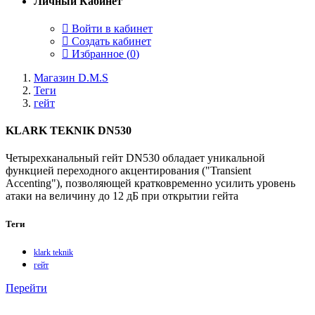
Личный Кабинет
Войти в кабинет
Создать кабинет
Избранное (
0
)
Магазин D.M.S
Теги
гейт
KLARK TEKNIK DN530
Четырехканальный гейт DN530 обладает уникальной
функцией переходного акцентирования ("Transient
Accenting"), позволяющей кратковременно усилить уровень
атаки на величину до 12 дБ при открытии гейта
Теги
klark teknik
гейт
Перейти