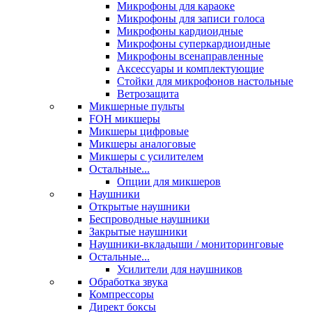
Микрофоны для караоке
Микрофоны для записи голоса
Микрофоны кардиоидные
Микрофоны суперкардиоидные
Микрофоны всенаправленные
Аксессуары и комплектующие
Стойки для микрофонов настольные
Ветрозащита
Микшерные пульты
FOH микшеры
Микшеры цифровые
Микшеры аналоговые
Микшеры с усилителем
Остальные...
Опции для микшеров
Наушники
Открытые наушники
Беспроводные наушники
Закрытые наушники
Наушники-вкладыши / мониторинговые
Остальные...
Усилители для наушников
Обработка звука
Компрессоры
Директ боксы