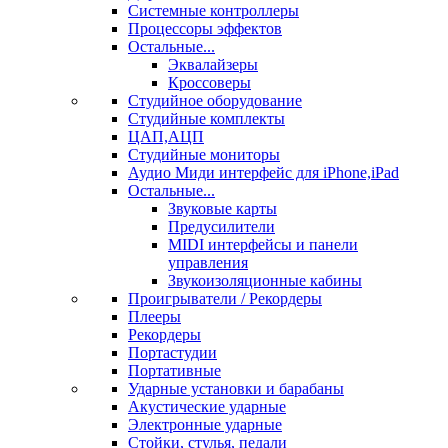
Системные контроллеры
Процессоры эффектов
Остальные...
Эквалайзеры
Кроссоверы
Студийное оборудование
Студийные комплекты
ЦАП,АЦП
Студийные мониторы
Аудио Миди интерфейс для iPhone,iPad
Остальные...
Звуковые карты
Предусилители
MIDI интерфейсы и панели
управления
Звукоизоляционные кабины
Проигрыватели / Рекордеры
Плееры
Рекордеры
Портастудии
Портативные
Ударные установки и барабаны
Акустические ударные
Электронные ударные
Стойки, стулья, педали