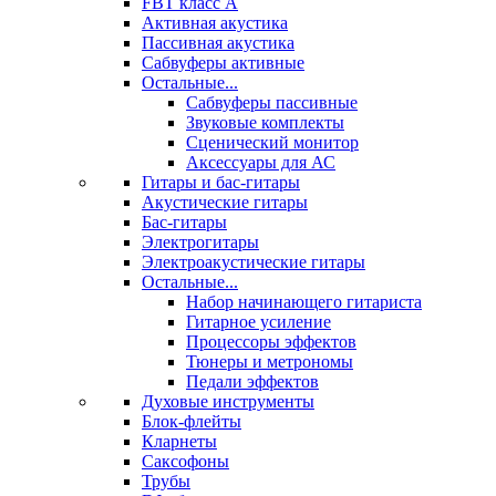
FBT класс А
Активная акустика
Пассивная акустика
Сабвуферы активные
Остальные...
Сабвуферы пассивные
Звуковые комплекты
Сценический монитор
Аксессуары для АС
Гитары и бас-гитары
Акустические гитары
Бас-гитары
Электрогитары
Электроакустические гитары
Остальные...
Набор начинающего гитариста
Гитарное усиление
Процессоры эффектов
Тюнеры и метрономы
Педали эффектов
Духовые инструменты
Блок-флейты
Кларнеты
Саксофоны
Трубы