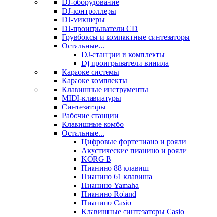
DJ-оборудование
DJ-контроллеры
DJ-микшеры
DJ-проигрыватели CD
Грувбоксы и компактные синтезаторы
Остальные...
DJ-станции и комплекты
Dj проигрыватели винила
Караоке системы
Караоке комплекты
Клавишные инструменты
MIDI-клавиатуры
Синтезаторы
Рабочие станции
Клавишные комбо
Остальные...
Цифровые фортепиано и рояли
Акустические пианино и рояли
KORG B
Пианино 88 клавиш
Пианино 61 клавиша
Пианино Yamaha
Пианино Roland
Пианино Casio
Клавишные синтезаторы Casio