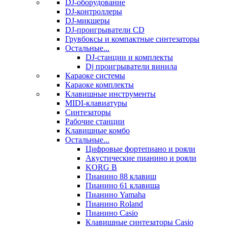
DJ-оборудование
DJ-контроллеры
DJ-микшеры
DJ-проигрыватели CD
Грувбоксы и компактные синтезаторы
Остальные...
DJ-станции и комплекты
Dj проигрыватели винила
Караоке системы
Караоке комплекты
Клавишные инструменты
MIDI-клавиатуры
Синтезаторы
Рабочие станции
Клавишные комбо
Остальные...
Цифровые фортепиано и рояли
Акустические пианино и рояли
KORG B
Пианино 88 клавиш
Пианино 61 клавиша
Пианино Yamaha
Пианино Roland
Пианино Casio
Клавишные синтезаторы Casio