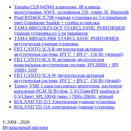
Yamaha CLP-645WA клавинова, 88 клавиш,
молоточковая, NWX, полифония 256, тембр 36, Bluetooth
Pearl RSJ465C/C708 ударная установка из 5-и барабанов,
цвет Grindstone Sparkle + стойки и тарелки
TAMA MBS52RZS-DCF STARCLASSIC PERFORMER
ударная установка из 5-ти барабанов
TAMA MBS42S-PBK STARCLASSIC PERFORMER
акустическая ударная установка
FBT CANTO 5CA B двухполосная активная
акустическая система, НЧ 5" + ВЧ 1", 150 Вт (черный)
FBT CANTO 8CA W активная двухполосная
коаксиальная акустическая система, НЧ 200Вт + ВЧ
100Вт, DSP
FBT CANTO 5CA W двухполосная активная
акустическая система, НЧ 5" + ВЧ 1", 150 Вт (белый)
Tannoy VMS 1 пара пассивных мониторов, настенное
крепление,PGM 50 Вт/4ом, 5,3(135мм)НЧ драйвер и
0,5(13мм). SPL100дБ (макс.) 70Hz-20kHz, чёрный
ROLAND TD-313 Электронная ударная установка
ROLAND TD-316 электронная ударная установка
© 2004 - 2026
Музыкальный магазин