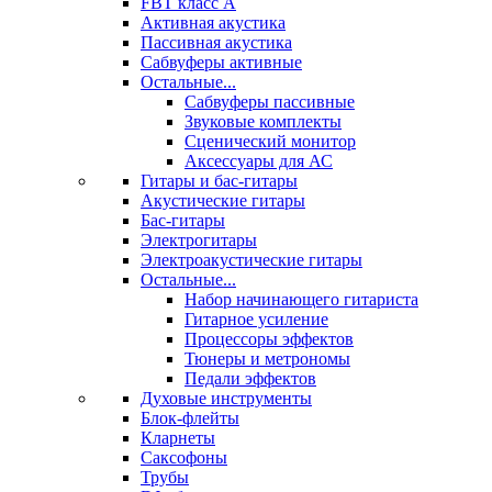
FBT класс А
Активная акустика
Пассивная акустика
Сабвуферы активные
Остальные...
Сабвуферы пассивные
Звуковые комплекты
Сценический монитор
Аксессуары для АС
Гитары и бас-гитары
Акустические гитары
Бас-гитары
Электрогитары
Электроакустические гитары
Остальные...
Набор начинающего гитариста
Гитарное усиление
Процессоры эффектов
Тюнеры и метрономы
Педали эффектов
Духовые инструменты
Блок-флейты
Кларнеты
Саксофоны
Трубы