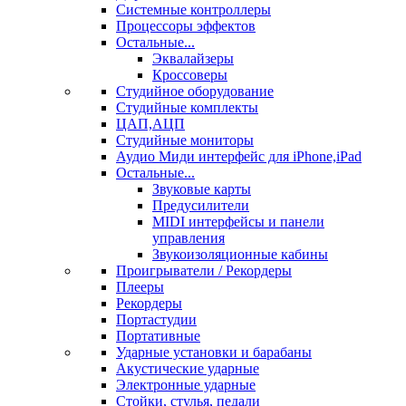
Системные контроллеры
Процессоры эффектов
Остальные...
Эквалайзеры
Кроссоверы
Студийное оборудование
Студийные комплекты
ЦАП,АЦП
Студийные мониторы
Аудио Миди интерфейс для iPhone,iPad
Остальные...
Звуковые карты
Предусилители
MIDI интерфейсы и панели
управления
Звукоизоляционные кабины
Проигрыватели / Рекордеры
Плееры
Рекордеры
Портастудии
Портативные
Ударные установки и барабаны
Акустические ударные
Электронные ударные
Стойки, стулья, педали