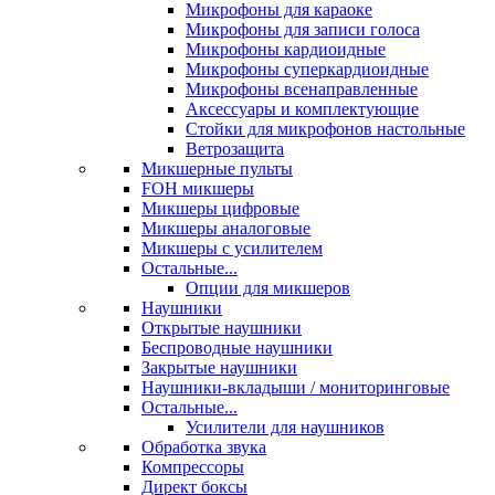
Микрофоны для караоке
Микрофоны для записи голоса
Микрофоны кардиоидные
Микрофоны суперкардиоидные
Микрофоны всенаправленные
Аксессуары и комплектующие
Стойки для микрофонов настольные
Ветрозащита
Микшерные пульты
FOH микшеры
Микшеры цифровые
Микшеры аналоговые
Микшеры с усилителем
Остальные...
Опции для микшеров
Наушники
Открытые наушники
Беспроводные наушники
Закрытые наушники
Наушники-вкладыши / мониторинговые
Остальные...
Усилители для наушников
Обработка звука
Компрессоры
Директ боксы