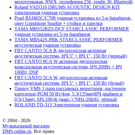
молоточковая, NWX, полифония 256, тембр 36, Bluetooth
Roland VAD316 DRUMS ACOUSTIC DESIGN KIT
электронная ударная установка
Pearl RSJ465C/C708 ударная установка из 5-и барабанов,
цвет Grindstone Sparkle + стойки и тарелки
TAMA MBS52RZS-DCF STARCLASSIC PERFORMER
ударная установка из 5-ти барабанов
TAMA MBS42S-PBK STARCLASSIC PERFORMER
акустическая ударная установка
FBT CANTO 5CA B двухполосная активная
акустическая система, НЧ 5" + ВЧ 1", 150 Вт (черный)
FBT CANTO 8CA W активная двухполосная
коаксиальная акустическая система, НЧ 200Вт + ВЧ
100Вт, DSP
FBT CANTO 5CA W двухполосная активная
акустическая система, НЧ 5" + ВЧ 1", 150 Вт (белый)
Tannoy VMS 1 пара пассивных мониторов, настенное
крепление,PGM 50 Вт/4ом, 5,3(135мм)НЧ драйвер и
0,5(13мм). SPL100дБ (макс.) 70Hz-20kHz, чёрный
ROLAND TD-313 Электронная ударная установка
© 2004 - 2026
Музыкальный магазин
DMS-online.ru
. Все права