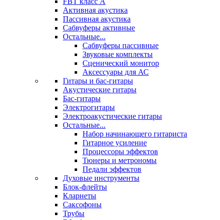
FBT класс А
Активная акустика
Пассивная акустика
Сабвуферы активные
Остальные...
Сабвуферы пассивные
Звуковые комплекты
Сценический монитор
Аксессуары для АС
Гитары и бас-гитары
Акустические гитары
Бас-гитары
Электрогитары
Электроакустические гитары
Остальные...
Набор начинающего гитариста
Гитарное усиление
Процессоры эффектов
Тюнеры и метрономы
Педали эффектов
Духовые инструменты
Блок-флейты
Кларнеты
Саксофоны
Трубы