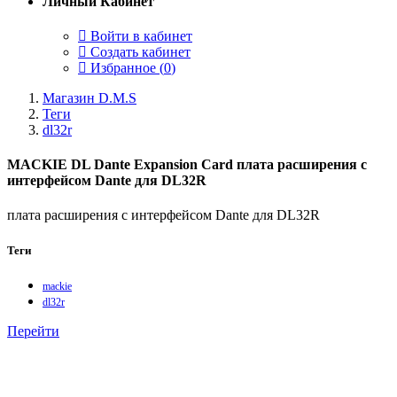
Личный Кабинет
Войти в кабинет
Создать кабинет
Избранное (
0
)
Магазин D.M.S
Теги
dl32r
MACKIE DL Dante Expansion Card плата расширения с
интерфейсом Dante для DL32R
плата расширения с интерфейсом Dante для DL32R
Теги
mackie
dl32r
Перейти