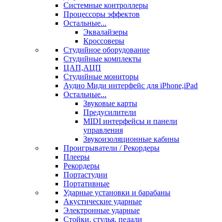
Системные контроллеры
Процессоры эффектов
Остальные...
Эквалайзеры
Кроссоверы
Студийное оборудование
Студийные комплекты
ЦАП,АЦП
Студийные мониторы
Аудио Миди интерфейс для iPhone,iPad
Остальные...
Звуковые карты
Предусилители
MIDI интерфейсы и панели
управления
Звукоизоляционные кабины
Проигрыватели / Рекордеры
Плееры
Рекордеры
Портастудии
Портативные
Ударные установки и барабаны
Акустические ударные
Электронные ударные
Стойки, стулья, педали