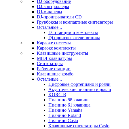
DJ-оборудование
DJ-контроллеры
DJ-микшеры
DJ-проигрыватели CD
Грувбоксы и компактные синтезаторы
Остальные...
DJ-станции и комплекты
Dj проигрыватели винила
Караоке системы
Караоке комплекты
Клавишные инструменты
MIDI-клавиатуры
Синтезаторы
Рабочие станции
Клавишные комбо
Остальные...
Цифровые фортепиано и рояли
Акустические пианино и рояли
KORG B
Пианино 88 клавиш
Пианино 61 клавиша
Пианино Yamaha
Пианино Roland
Пианино Casio
Клавишные синтезаторы Casio