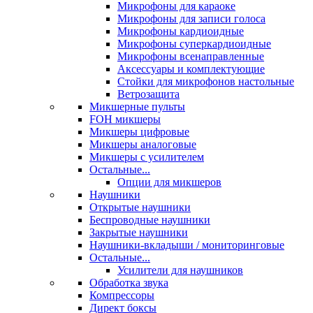
Микрофоны для караоке
Микрофоны для записи голоса
Микрофоны кардиоидные
Микрофоны суперкардиоидные
Микрофоны всенаправленные
Аксессуары и комплектующие
Стойки для микрофонов настольные
Ветрозащита
Микшерные пульты
FOH микшеры
Микшеры цифровые
Микшеры аналоговые
Микшеры с усилителем
Остальные...
Опции для микшеров
Наушники
Открытые наушники
Беспроводные наушники
Закрытые наушники
Наушники-вкладыши / мониторинговые
Остальные...
Усилители для наушников
Обработка звука
Компрессоры
Директ боксы