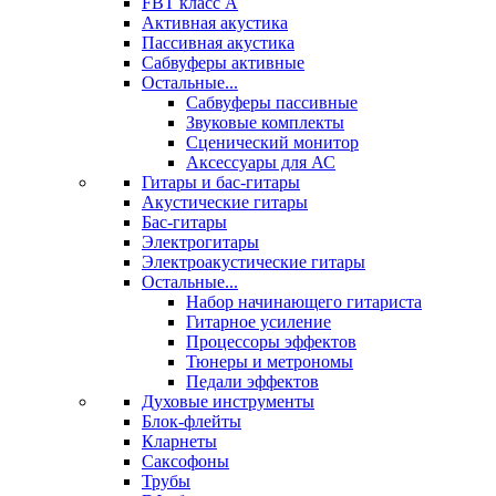
FBT класс А
Активная акустика
Пассивная акустика
Сабвуферы активные
Остальные...
Сабвуферы пассивные
Звуковые комплекты
Сценический монитор
Аксессуары для АС
Гитары и бас-гитары
Акустические гитары
Бас-гитары
Электрогитары
Электроакустические гитары
Остальные...
Набор начинающего гитариста
Гитарное усиление
Процессоры эффектов
Тюнеры и метрономы
Педали эффектов
Духовые инструменты
Блок-флейты
Кларнеты
Саксофоны
Трубы