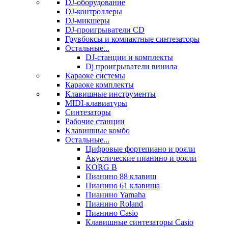
DJ-оборудование
DJ-контроллеры
DJ-микшеры
DJ-проигрыватели CD
Грувбоксы и компактные синтезаторы
Остальные...
DJ-станции и комплекты
Dj проигрыватели винила
Караоке системы
Караоке комплекты
Клавишные инструменты
MIDI-клавиатуры
Синтезаторы
Рабочие станции
Клавишные комбо
Остальные...
Цифровые фортепиано и рояли
Акустические пианино и рояли
KORG B
Пианино 88 клавиш
Пианино 61 клавиша
Пианино Yamaha
Пианино Roland
Пианино Casio
Клавишные синтезаторы Casio