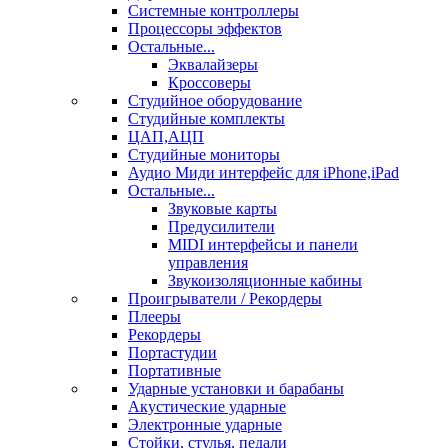
Системные контроллеры
Процессоры эффектов
Остальные...
Эквалайзеры
Кроссоверы
Студийное оборудование
Студийные комплекты
ЦАП,АЦП
Студийные мониторы
Аудио Миди интерфейс для iPhone,iPad
Остальные...
Звуковые карты
Предусилители
MIDI интерфейсы и панели
управления
Звукоизоляционные кабины
Проигрыватели / Рекордеры
Плееры
Рекордеры
Портастудии
Портативные
Ударные установки и барабаны
Акустические ударные
Электронные ударные
Стойки, стулья, педали