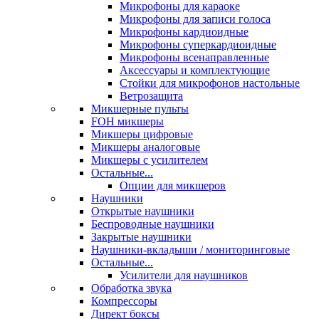
Микрофоны для караоке
Микрофоны для записи голоса
Микрофоны кардиоидные
Микрофоны суперкардиоидные
Микрофоны всенаправленные
Аксессуары и комплектующие
Стойки для микрофонов настольные
Ветрозащита
Микшерные пульты
FOH микшеры
Микшеры цифровые
Микшеры аналоговые
Микшеры с усилителем
Остальные...
Опции для микшеров
Наушники
Открытые наушники
Беспроводные наушники
Закрытые наушники
Наушники-вкладыши / мониторинговые
Остальные...
Усилители для наушников
Обработка звука
Компрессоры
Директ боксы