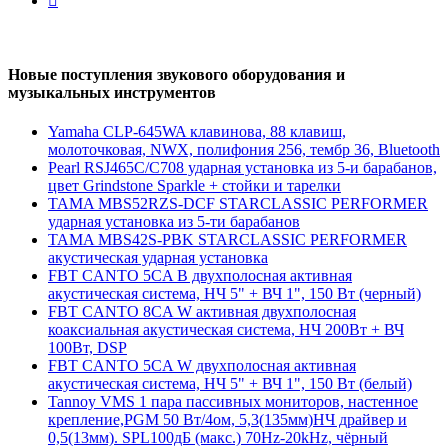
Новые поступления звукового оборудования и
музыкальных инструментов
Yamaha CLP-645WA клавинова, 88 клавиш,
молоточковая, NWX, полифония 256, тембр 36, Bluetooth
Pearl RSJ465C/C708 ударная установка из 5-и барабанов,
цвет Grindstone Sparkle + стойки и тарелки
TAMA MBS52RZS-DCF STARCLASSIC PERFORMER
ударная установка из 5-ти барабанов
TAMA MBS42S-PBK STARCLASSIC PERFORMER
акустическая ударная установка
FBT CANTO 5CA B двухполосная активная
акустическая система, НЧ 5" + ВЧ 1", 150 Вт (черный)
FBT CANTO 8CA W активная двухполосная
коаксиальная акустическая система, НЧ 200Вт + ВЧ
100Вт, DSP
FBT CANTO 5CA W двухполосная активная
акустическая система, НЧ 5" + ВЧ 1", 150 Вт (белый)
Tannoy VMS 1 пара пассивных мониторов, настенное
крепление,PGM 50 Вт/4ом, 5,3(135мм)НЧ драйвер и
0,5(13мм). SPL100дБ (макс.) 70Hz-20kHz, чёрный