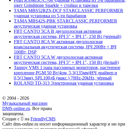
Pearl RSJ465C/C708 ударная установка из 5-и барабанов,
цвет Grindstone Sparkle + стойки и тарелки
TAMA MBS52RZS-DCF STARCLASSIC PERFORMER
ударная установка из 5-ти барабанов
TAMA MBS42S-PBK STARCLASSIC PERFORMER
акустическая ударная установка
FBT CANTO 5CA B двухполосная активная
акустическая система, НЧ 5" + ВЧ 1", 150 Вт (черный)
FBT CANTO 8CA W активная двухполосная
коаксиальная акустическая система, НЧ 200Вт + ВЧ
100Вт, DSP
FBT CANTO 5CA W двухполосная активная
акустическая система, НЧ 5" + ВЧ 1", 150 Вт (белый)
Tannoy VMS 1 пара пассивных мониторов, настенное
крепление,PGM 50 Вт/4ом, 5,3(135мм)НЧ драйвер и
0,5(13мм). SPL100дБ (макс.) 70Hz-20kHz, чёрный
ROLAND TD-313 Электронная ударная установка
© 2004 - 2026
Музыкальный магазин
DMS-online.ru
. Все права
защищены.
Создан с
на
FriendlyCMS
Сайт dms-online.ru носит информационный характер и ни при