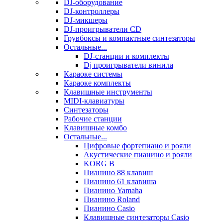
DJ-оборудование
DJ-контроллеры
DJ-микшеры
DJ-проигрыватели CD
Грувбоксы и компактные синтезаторы
Остальные...
DJ-станции и комплекты
Dj проигрыватели винила
Караоке системы
Караоке комплекты
Клавишные инструменты
MIDI-клавиатуры
Синтезаторы
Рабочие станции
Клавишные комбо
Остальные...
Цифровые фортепиано и рояли
Акустические пианино и рояли
KORG B
Пианино 88 клавиш
Пианино 61 клавиша
Пианино Yamaha
Пианино Roland
Пианино Casio
Клавишные синтезаторы Casio