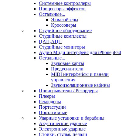
Системные контроллеры
Процессоры эффектов
Остальные...
Эквалайзеры
Кроссоверы
Студийное оборудование
Студийные комплекты
ЦАП,АЦП
Студийные мониторы
Аудио Миди интерфейс для iPhone,iPad
Остальные...
Звуковые карты
Предусилители
MIDI интерфейсы и панели
управления
Звукоизоляционные кабины
Проигрыватели / Рекордеры
Плееры
Рекордеры
Портастудии
Портативные
Ударные установки и барабаны
Акустические ударные
Электронные ударные
Стойки, стулья, педали