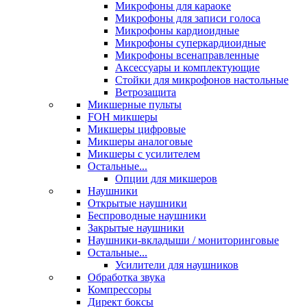
Микрофоны для караоке
Микрофоны для записи голоса
Микрофоны кардиоидные
Микрофоны суперкардиоидные
Микрофоны всенаправленные
Аксессуары и комплектующие
Стойки для микрофонов настольные
Ветрозащита
Микшерные пульты
FOH микшеры
Микшеры цифровые
Микшеры аналоговые
Микшеры с усилителем
Остальные...
Опции для микшеров
Наушники
Открытые наушники
Беспроводные наушники
Закрытые наушники
Наушники-вкладыши / мониторинговые
Остальные...
Усилители для наушников
Обработка звука
Компрессоры
Директ боксы