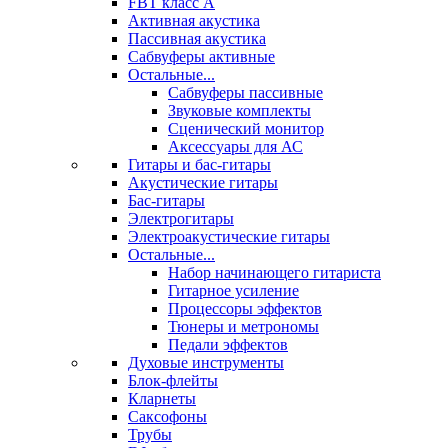
FBT класс А
Активная акустика
Пассивная акустика
Сабвуферы активные
Остальные...
Сабвуферы пассивные
Звуковые комплекты
Сценический монитор
Аксессуары для АС
Гитары и бас-гитары
Акустические гитары
Бас-гитары
Электрогитары
Электроакустические гитары
Остальные...
Набор начинающего гитариста
Гитарное усиление
Процессоры эффектов
Тюнеры и метрономы
Педали эффектов
Духовые инструменты
Блок-флейты
Кларнеты
Саксофоны
Трубы