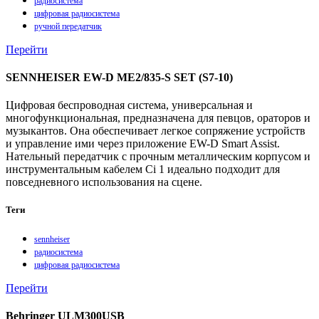
радиосистема
цифровая радиосистема
ручной передатчик
Перейти
SENNHEISER EW-D ME2/835-S SET (S7-10)
Цифровая беспроводная система, универсальная и
многофункциональная, предназначена для певцов, ораторов и
музыкантов. Она обеспечивает легкое сопряжение устройств
и управление ими через приложение EW-D Smart Assist.
Нательный передатчик с прочным металлическим корпусом и
инструментальным кабелем Ci 1 идеально подходит для
повседневного использования на сцене.
Теги
sennheiser
радиосистема
цифровая радиосистема
Перейти
Behringer ULM300USB