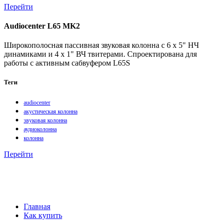
Перейти
Audiocenter L65 MK2
Широкополосная пассивная звуковая колонна с 6 х 5" НЧ
динамиками и 4 х 1" ВЧ твитерами. Спроектирована для
работы с активным сабвуфером L65S
Теги
audiocenter
акустическая колонна
звуковая колонна
аудиоколонна
колонна
Перейти
Главная
Как купить