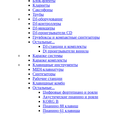
Блок-флейты
Кларнеты
Саксофоны
Трубы
DJ-оборудование
DJ-контроллеры
DJ-микшеры
DJ-проигрыватели CD
Грувбоксы и компактные синтезаторы
Остальные...
DJ-станции и комплекты
Dj проигрыватели винила
Караоке системы
Караоке комплекты
Клавишные инструменты
MIDI-клавиатуры
Синтезаторы
Рабочие станции
Клавишные комбо
Остальные...
Цифровые фортепиано и рояли
Акустические пианино и рояли
KORG B
Пианино 88 клавиш
Пианино 61 клавиша