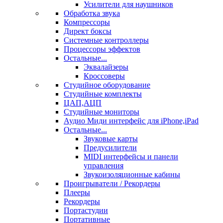
Усилители для наушников
Обработка звука
Компрессоры
Директ боксы
Системные контроллеры
Процессоры эффектов
Остальные...
Эквалайзеры
Кроссоверы
Студийное оборудование
Студийные комплекты
ЦАП,АЦП
Студийные мониторы
Аудио Миди интерфейс для iPhone,iPad
Остальные...
Звуковые карты
Предусилители
MIDI интерфейсы и панели
управления
Звукоизоляционные кабины
Проигрыватели / Рекордеры
Плееры
Рекордеры
Портастудии
Портативные