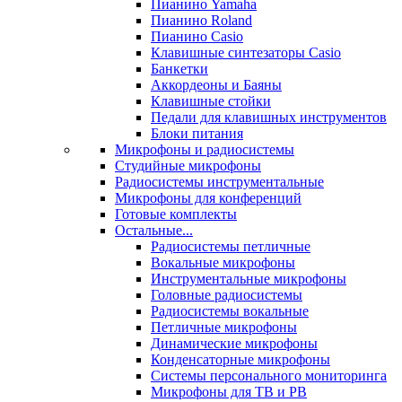
Пианино Yamaha
Пианино Roland
Пианино Casio
Клавишные синтезаторы Casio
Банкетки
Аккордеоны и Баяны
Клавишные стойки
Педали для клавишных инструментов
Блоки питания
Микрофоны и радиосистемы
Студийные микрофоны
Радиосистемы инструментальные
Микрофоны для конференций
Готовые комплекты
Остальные...
Радиосистемы петличные
Вокальные микрофоны
Инструментальные микрофоны
Головные радиосистемы
Радиосистемы вокальные
Петличные микрофоны
Динамические микрофоны
Конденсаторные микрофоны
Системы персонального мониторинга
Микрофоны для ТВ и РВ