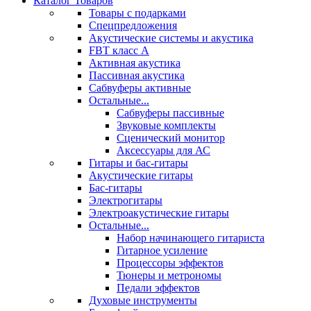
Каталог Товаров
Товары с подарками
Спецпредложения
Акустические системы и акустика
FBT класс А
Активная акустика
Пассивная акустика
Сабвуферы активные
Остальные...
Сабвуферы пассивные
Звуковые комплекты
Сценический монитор
Аксессуары для АС
Гитары и бас-гитары
Акустические гитары
Бас-гитары
Электрогитары
Электроакустические гитары
Остальные...
Набор начинающего гитариста
Гитарное усиление
Процессоры эффектов
Тюнеры и метрономы
Педали эффектов
Духовые инструменты