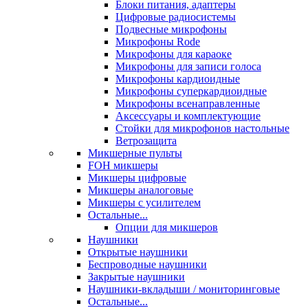
Блоки питания, адаптеры
Цифровые радиосистемы
Подвесные микрофоны
Микрофоны Rode
Микрофоны для караоке
Микрофоны для записи голоса
Микрофоны кардиоидные
Микрофоны суперкардиоидные
Микрофоны всенаправленные
Аксессуары и комплектующие
Стойки для микрофонов настольные
Ветрозащита
Микшерные пульты
FOH микшеры
Микшеры цифровые
Микшеры аналоговые
Микшеры с усилителем
Остальные...
Опции для микшеров
Наушники
Открытые наушники
Беспроводные наушники
Закрытые наушники
Наушники-вкладыши / мониторинговые
Остальные...