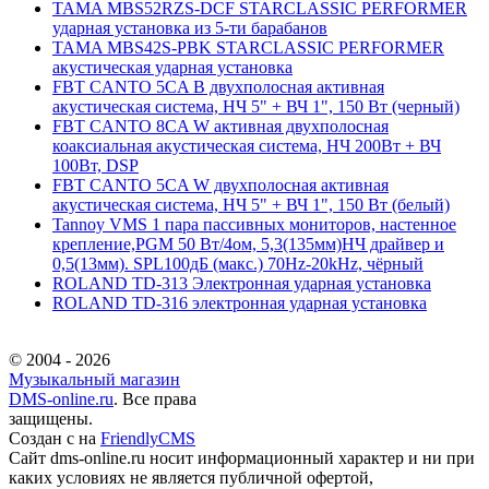
TAMA MBS52RZS-DCF STARCLASSIC PERFORMER
ударная установка из 5-ти барабанов
TAMA MBS42S-PBK STARCLASSIC PERFORMER
акустическая ударная установка
FBT CANTO 5CA B двухполосная активная
акустическая система, НЧ 5" + ВЧ 1", 150 Вт (черный)
FBT CANTO 8CA W активная двухполосная
коаксиальная акустическая система, НЧ 200Вт + ВЧ
100Вт, DSP
FBT CANTO 5CA W двухполосная активная
акустическая система, НЧ 5" + ВЧ 1", 150 Вт (белый)
Tannoy VMS 1 пара пассивных мониторов, настенное
крепление,PGM 50 Вт/4ом, 5,3(135мм)НЧ драйвер и
0,5(13мм). SPL100дБ (макс.) 70Hz-20kHz, чёрный
ROLAND TD-313 Электронная ударная установка
ROLAND TD-316 электронная ударная установка
© 2004 - 2026
Музыкальный магазин
DMS-online.ru
. Все права
защищены.
Создан с
на
FriendlyCMS
Сайт dms-online.ru носит информационный характер и ни при
каких условиях не является публичной офертой,