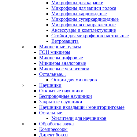
Микрофоны для караоке
Микрофоны для записи голоса
Микрофоны кардиоидные
Микрофоны суперкардиоидные
Микрофоны всенаправленные
Аксессуары и комплектующие
Стойки для микрофонов настольные
Ветрозащита
Микшерные пульты
FOH микшеры
Микшеры цифровые
Микшеры аналоговые
Микшеры с усилителем
Остальные...
Опции для микшеров
Наушники
Открытые наушники
Беспроводные наушники
Закрытые наушники
Наушники-вкладыши / мониторинговые
Остальные...
Усилители для наушников
Обработка звука
Компрессоры
Директ боксы