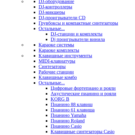
DJ-оборудование
DJ-контроллеры
DJ-микшеры
DJ-проигрыватели CD
Грувбоксы и компактные синтезаторы
Остальные...
DJ-станции и комплекты
Dj проигрыватели винила
Караоке системы
Караоке комплекты
Клавишные инструменты
MIDI-клавиатуры
Синтезаторы
Рабочие станции
Клавишные комбо
Остальные...
Цифровые фортепиано и рояли
Акустические пианино и рояли
KORG B
Пианино 88 клавиш
Пианино 61 клавиша
Пианино Yamaha
Пианино Roland
Пианино Casio
Клавишные синтезаторы Casio