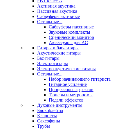
FBT класс А
Активная акустика
Пассивная акустика
Сабвуферы активные
Остальные...
Сабвуферы пассивные
Звуковые комплекты
Сценический монитор
Аксессуары для АС
Гитары и бас-гитары
Акустические гитары
Бас-гитары
Электрогитары
Электроакустические гитары
Остальные...
Набор начинающего гитариста
Гитарное усиление
Процессоры эффектов
Тюнеры и метрономы
Педали эффектов
Духовые инструменты
Блок-флейты
Кларнеты
Саксофоны
Трубы