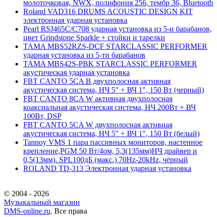
молоточковая, NWX, полифония 256, тембр 36, Bluetooth
Roland VAD316 DRUMS ACOUSTIC DESIGN KIT
электронная ударная установка
Pearl RSJ465C/C708 ударная установка из 5-и барабанов,
цвет Grindstone Sparkle + стойки и тарелки
TAMA MBS52RZS-DCF STARCLASSIC PERFORMER
ударная установка из 5-ти барабанов
TAMA MBS42S-PBK STARCLASSIC PERFORMER
акустическая ударная установка
FBT CANTO 5CA B двухполосная активная
акустическая система, НЧ 5" + ВЧ 1", 150 Вт (черный)
FBT CANTO 8CA W активная двухполосная
коаксиальная акустическая система, НЧ 200Вт + ВЧ
100Вт, DSP
FBT CANTO 5CA W двухполосная активная
акустическая система, НЧ 5" + ВЧ 1", 150 Вт (белый)
Tannoy VMS 1 пара пассивных мониторов, настенное
крепление,PGM 50 Вт/4ом, 5,3(135мм)НЧ драйвер и
0,5(13мм). SPL100дБ (макс.) 70Hz-20kHz, чёрный
ROLAND TD-313 Электронная ударная установка
© 2004 - 2026
Музыкальный магазин
DMS-online.ru
. Все права