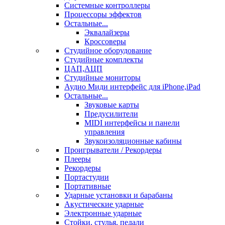
Системные контроллеры
Процессоры эффектов
Остальные...
Эквалайзеры
Кроссоверы
Студийное оборудование
Студийные комплекты
ЦАП,АЦП
Студийные мониторы
Аудио Миди интерфейс для iPhone,iPad
Остальные...
Звуковые карты
Предусилители
MIDI интерфейсы и панели
управления
Звукоизоляционные кабины
Проигрыватели / Рекордеры
Плееры
Рекордеры
Портастудии
Портативные
Ударные установки и барабаны
Акустические ударные
Электронные ударные
Стойки, стулья, педали