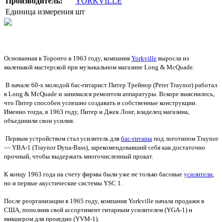
Производитель:
YORKVILLE
Единица измерения
шт
Основанная в Торонто в 1963 году, компания
Yorkville
выросла из
маленькой мастерской при музыкальном магазине Long & McQuade.
В начале 60-х молодой бас-гитарист Питер Трейнор (Peter Traynor) работал
в Long & McQuade и занимался ремонтом аппаратуры. Вскоре выяснилось,
что Питер способен успешно создавать и собственные конструкции.
Именно тогда, в 1963 году, Питер и Джек Лонг, владелец магазина,
объединили свои усилия.
Первым устройством стал усилитель для
бас-гитары
под логотипом Traynor
— YBA-1 (Traynor Dyna-Bass), зарекомендовавший себя как достаточно
прочный, чтобы выдержать многочисленный прокат.
К концу 1963 года на счету фирмы были уже не только басовые
усилители
,
но и первые акустические системы YSC 1.
После реорганизации в 1965 году, компания Yorkville начала продажи в
США, пополнив свой ассортимент гитарным усилителем (YGA-1) и
микшером для проаудио (YVM-1).