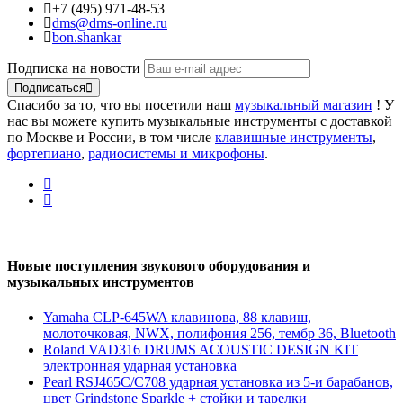
+7 (495) 971-48-53
dms@dms-online.ru
bon.shankar
Подписка на новости
Подписаться
Спасибо за то, что вы посетили наш
музыкальный магазин
! У
нас вы можете купить музыкальные инструменты с доставкой
по Москве и России, в том числе
клавишные инструменты
,
фортепиано
,
радиосистемы и микрофоны
.
Новые поступления звукового оборудования и
музыкальных инструментов
Yamaha CLP-645WA клавинова, 88 клавиш,
молоточковая, NWX, полифония 256, тембр 36, Bluetooth
Roland VAD316 DRUMS ACOUSTIC DESIGN KIT
электронная ударная установка
Pearl RSJ465C/C708 ударная установка из 5-и барабанов,
цвет Grindstone Sparkle + стойки и тарелки