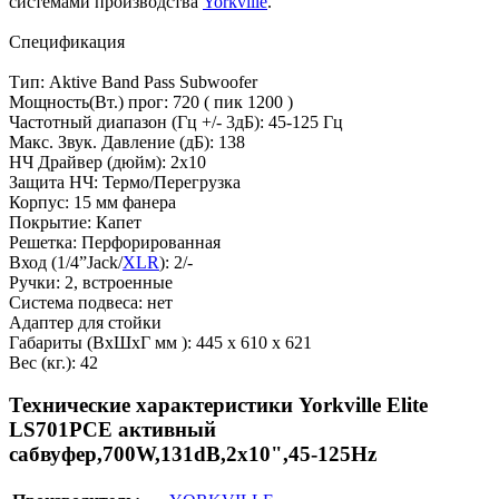
системами производства
Yorkville
.
Спецификация
Тип: Aktive Band Pass Subwoofer
Мощность(Вт.) прог: 720 ( пик 1200 )
Частотный диапазон (Гц +/- 3дБ): 45-125 Гц
Макс. Звук. Давление (дБ): 138
НЧ Драйвер (дюйм): 2х10
Защита НЧ: Термо/Перегрузка
Корпус: 15 мм фанера
Покрытие: Капет
Решетка: Перфорированная
Вход (1/4”Jack/
XLR
): 2/-
Ручки: 2, встроенные
Система подвеса: нет
Адаптер для стойки
Габариты (ВхШхГ мм ): 445 х 610 х 621
Вес (кг.): 42
Технические характеристики Yorkville Elite
LS701PCE активный
сабвуфер,700W,131dB,2x10",45-125Hz