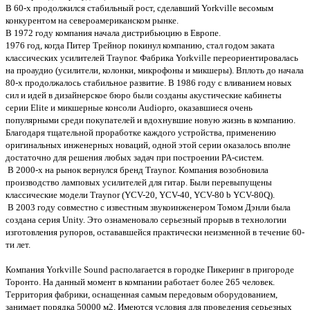
В 60-х продолжился стабильный рост, сделавший Yorkville весомым
конкурентом на североамериканском рынке.
В 1972 году компания начала дистрибьюцию в Европе.
1976 год, когда Питер Трейнор покинул компанию, стал годом заката
классических усилителей Traynor. Фабрика Yorkville переориентировалась
на проаудио (усилители, колонки, микрофоны и микшеры). Вплоть до начала
80-х продолжалось стабильное развитие. В 1986 году с вливанием новых
сил и идей в дизайнерское бюро были созданы акустические кабинеты
серии Elite и микшерные консоли Audiopro, оказавшиеся очень
популярными среди покупателей и вдохнувшие новую жизнь в компанию.
Благодаря тщательной проработке каждого устройства, применению
оригинальных инженерных новаций, одной этой серии оказалось вполне
достаточно для решения любых задач при построении PA-систем.
В 2000-х на рынок вернулся бренд Traynor. Компания возобновила
производство ламповых усилителей для гитар. Были перевыпущены
классические модели Traynor (YCV-20, YCV-40, YCV-80 b YCV-80Q).
В 2003 году совместно с известным звукоинженером Томом Дэнли была
создана серия Unity. Это ознаменовало серьезный прорыв в технологии
изготовления рупоров, остававшейся практически неизменной в течение 60-
ти лет.
Компания Yorkville Sound располагается в городке Пикеринг в пригороде
Торонто. На данный момент в компании работает более 265 человек.
Территория фабрики, оснащенная самым передовым оборудованием,
занимает порядка 50000 м2. Имеются условия для проведения серьезных