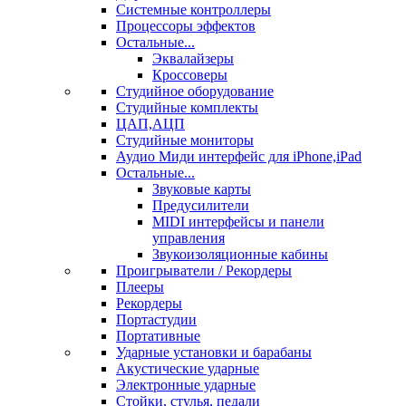
Системные контроллеры
Процессоры эффектов
Остальные...
Эквалайзеры
Кроссоверы
Студийное оборудование
Студийные комплекты
ЦАП,АЦП
Студийные мониторы
Аудио Миди интерфейс для iPhone,iPad
Остальные...
Звуковые карты
Предусилители
MIDI интерфейсы и панели
управления
Звукоизоляционные кабины
Проигрыватели / Рекордеры
Плееры
Рекордеры
Портастудии
Портативные
Ударные установки и барабаны
Акустические ударные
Электронные ударные
Стойки, стулья, педали