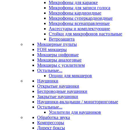
Микрофоны для караоке
Микрофоны для записи голоса
Микрофоны кардиоидные
Микрофоны суперкардиоидные
Микрофоны всенаправленные
Аксессуары и комплектующие
Стойки для микрофонов настольные
Ветрозащита
Микшерные пульты
FOH микшеры
Микшеры цифровые
Микшеры аналоговые
Микшеры с усилителем
Остальные...
Опции для микшеров
Наушники
Открытые наушники
Беспроводные наушники
Закрытые наушники
Наушники-вкладыши / мониторинговые
Остальные...
Усилители для наушников
Обработка звука
Компрессоры
Директ боксы