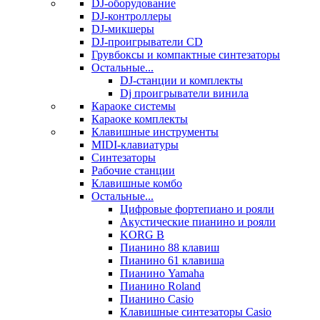
DJ-оборудование
DJ-контроллеры
DJ-микшеры
DJ-проигрыватели CD
Грувбоксы и компактные синтезаторы
Остальные...
DJ-станции и комплекты
Dj проигрыватели винила
Караоке системы
Караоке комплекты
Клавишные инструменты
MIDI-клавиатуры
Синтезаторы
Рабочие станции
Клавишные комбо
Остальные...
Цифровые фортепиано и рояли
Акустические пианино и рояли
KORG B
Пианино 88 клавиш
Пианино 61 клавиша
Пианино Yamaha
Пианино Roland
Пианино Casio
Клавишные синтезаторы Casio