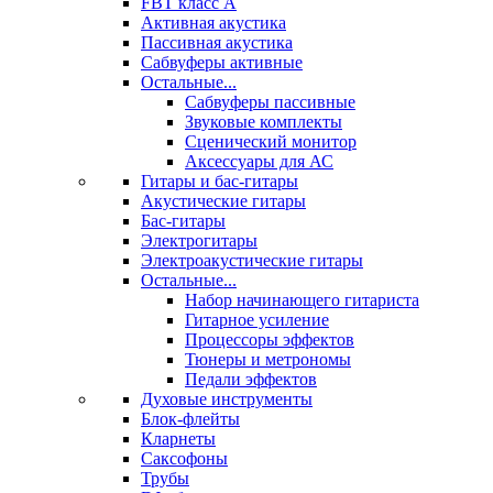
FBT класс А
Активная акустика
Пассивная акустика
Сабвуферы активные
Остальные...
Сабвуферы пассивные
Звуковые комплекты
Сценический монитор
Аксессуары для АС
Гитары и бас-гитары
Акустические гитары
Бас-гитары
Электрогитары
Электроакустические гитары
Остальные...
Набор начинающего гитариста
Гитарное усиление
Процессоры эффектов
Тюнеры и метрономы
Педали эффектов
Духовые инструменты
Блок-флейты
Кларнеты
Саксофоны
Трубы