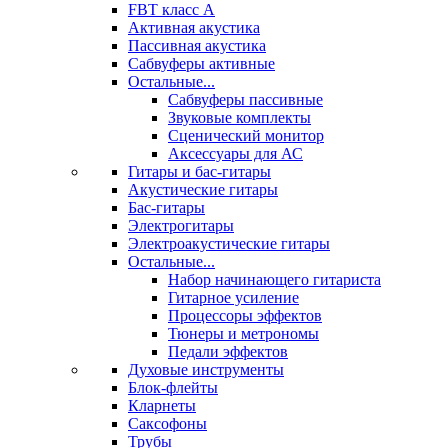
FBT класс А
Активная акустика
Пассивная акустика
Сабвуферы активные
Остальные...
Сабвуферы пассивные
Звуковые комплекты
Сценический монитор
Аксессуары для АС
Гитары и бас-гитары
Акустические гитары
Бас-гитары
Электрогитары
Электроакустические гитары
Остальные...
Набор начинающего гитариста
Гитарное усиление
Процессоры эффектов
Тюнеры и метрономы
Педали эффектов
Духовые инструменты
Блок-флейты
Кларнеты
Саксофоны
Трубы