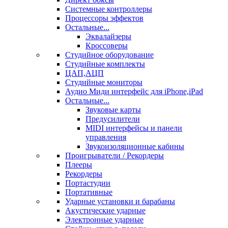
Системные контроллеры
Процессоры эффектов
Остальные...
Эквалайзеры
Кроссоверы
Студийное оборудование
Студийные комплекты
ЦАП,АЦП
Студийные мониторы
Аудио Миди интерфейс для iPhone,iPad
Остальные...
Звуковые карты
Предусилители
MIDI интерфейсы и панели
управления
Звукоизоляционные кабины
Проигрыватели / Рекордеры
Плееры
Рекордеры
Портастудии
Портативные
Ударные установки и барабаны
Акустические ударные
Электронные ударные