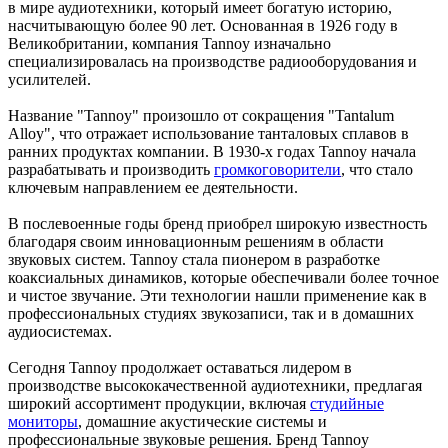
в мире аудиотехники, который имеет богатую историю,
насчитывающую более 90 лет. Основанная в 1926 году в
Великобритании, компания Tannoy изначально
специализировалась на производстве радиооборудования и
усилителей.
Название "Tannoy" произошло от сокращения "Tantalum
Alloy", что отражает использование танталовых сплавов в
ранних продуктах компании. В 1930-х годах Tannoy начала
разрабатывать и производить
громкоговорители
, что стало
ключевым направлением ее деятельности.
В послевоенные годы бренд приобрел широкую известность
благодаря своим инновационным решениям в области
звуковых систем. Tannoy стала пионером в разработке
коаксиальных динамиков, которые обеспечивали более точное
и чистое звучание. Эти технологии нашли применение как в
профессиональных студиях звукозаписи, так и в домашних
аудиосистемах.
Сегодня Tannoy продолжает оставаться лидером в
производстве высококачественной аудиотехники, предлагая
широкий ассортимент продукции, включая
студийные
мониторы
, домашние акустические системы и
профессиональные звуковые решения. Бренд Tannoy