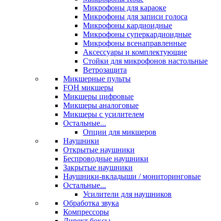
Микрофоны для караоке
Микрофоны для записи голоса
Микрофоны кардиоидные
Микрофоны суперкардиоидные
Микрофоны всенаправленные
Аксессуары и комплектующие
Стойки для микрофонов настольные
Ветрозащита
Микшерные пульты
FOH микшеры
Микшеры цифровые
Микшеры аналоговые
Микшеры с усилителем
Остальные...
Опции для микшеров
Наушники
Открытые наушники
Беспроводные наушники
Закрытые наушники
Наушники-вкладыши / мониторинговые
Остальные...
Усилители для наушников
Обработка звука
Компрессоры
Директ боксы