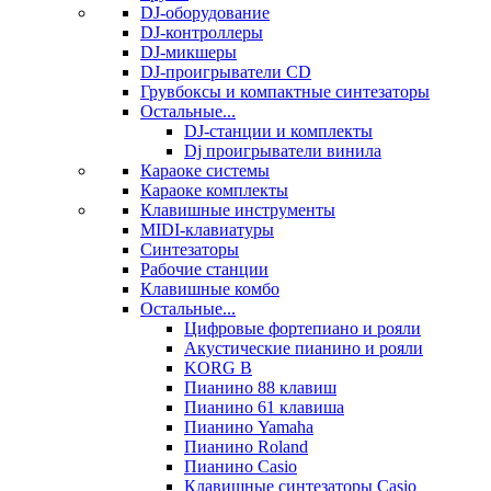
DJ-оборудование
DJ-контроллеры
DJ-микшеры
DJ-проигрыватели CD
Грувбоксы и компактные синтезаторы
Остальные...
DJ-станции и комплекты
Dj проигрыватели винила
Караоке системы
Караоке комплекты
Клавишные инструменты
MIDI-клавиатуры
Синтезаторы
Рабочие станции
Клавишные комбо
Остальные...
Цифровые фортепиано и рояли
Акустические пианино и рояли
KORG B
Пианино 88 клавиш
Пианино 61 клавиша
Пианино Yamaha
Пианино Roland
Пианино Casio
Клавишные синтезаторы Casio