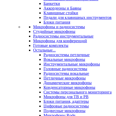
Банкетки
Аккордеоны и Баяны
Клавишные стойки
Педали для клавишных инструментов
Блоки питания
Микрофоны и радиосистемы
Студийные микрофоны
Радиосистемы инструментальные
Микрофоны для конференций
Готовые комплекты
Остальные...
Радиосистемы петличные
Вокальные микрофоны
Инструментальные микрофоны
Головные радиосистемы
Радиосистемы вокальные
Петличные микрофоны
Динамические микрофоны
Конденсаторные микрофоны
Системы персонального мониторинга
Микрофоны для ТВ и РВ
Блоки питания, адаптеры
Цифровые радиосистемы
Подвесные микрофоны
Микрофоны Rode