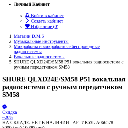
Личный Кабинет
Войти в кабинет
Создать кабинет
Избранное (
0
)
Магазин D.M.S
Музыкальные инструменты
Микрофоны и микрофонные беспроводные
радиосистемы
Вокальные радиосистемы
SHURE QLXD24E/SM58 P51 вокальная радиосистема с
ручным передатчиком SM58
SHURE QLXD24E/SM58 P51 вокальная
радиосистема с ручным передатчиком
SM58
Скидка
~20%
НА СКЛАДЕ: НЕТ В НАЛИЧИИ
АРТИКУЛ: A066578
80000 руб
100000 руб