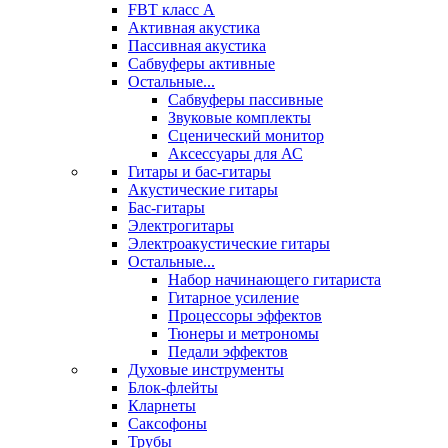
FBT класс А
Активная акустика
Пассивная акустика
Сабвуферы активные
Остальные...
Сабвуферы пассивные
Звуковые комплекты
Сценический монитор
Аксессуары для АС
Гитары и бас-гитары
Акустические гитары
Бас-гитары
Электрогитары
Электроакустические гитары
Остальные...
Набор начинающего гитариста
Гитарное усиление
Процессоры эффектов
Тюнеры и метрономы
Педали эффектов
Духовые инструменты
Блок-флейты
Кларнеты
Саксофоны
Трубы