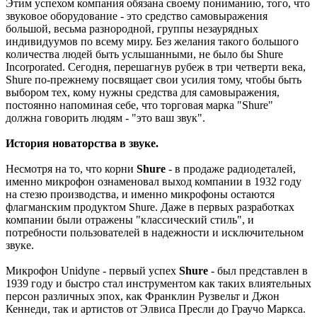
Этим успехом компания обязана своему пониманию, того, что
звуковое оборудование - это средство самовыражения
большой, весьма разнородной, группы незаурядных
индивидуумов по всему миру. Без желания такого большого
количества людей быть услышанными, не было бы Shure
Incorporated. Сегодня, перешагнув рубеж в три четверти века,
Shure по-прежнему посвящает свои усилия тому, чтобы быть
выбором тех, кому нужны средства для самовыражения,
постоянно напоминая себе, что торговая марка "Shure"
должна говорить людям - "это ваш звук".
История новаторства в звуке.
Несмотря на то, что корни
Shure
- в продаже радиодеталей,
именно микрофон ознаменовал выход компании в 1932 году
на стезю производства, и именно микрофоны остаются
флагманским продуктом Shure. Даже в первых разработках
компании были отражены "классический стиль", и
потребности пользователей в надежности и исключительном
звуке.
Микрофон Unidyne - первый успех
Shure
- был представлен в
1939 году и быстро стал инструментом как таких влиятельных
персон различных эпох, как Франклин Рузвельт и Джон
Кеннеди, так и артистов от Элвиса Пресли до Граучо Маркса.