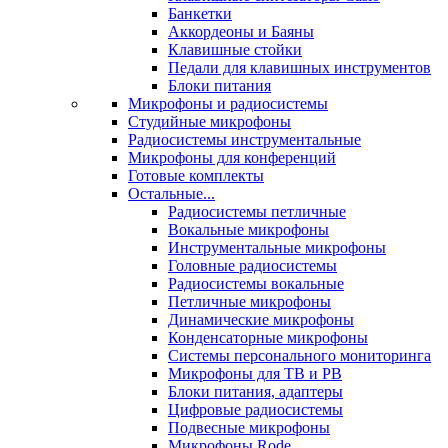
Банкетки
Аккордеоны и Баяны
Клавишные стойки
Педали для клавишных инструментов
Блоки питания
Микрофоны и радиосистемы
Студийные микрофоны
Радиосистемы инструментальные
Микрофоны для конференций
Готовые комплекты
Остальные...
Радиосистемы петличные
Вокальные микрофоны
Инструментальные микрофоны
Головные радиосистемы
Радиосистемы вокальные
Петличные микрофоны
Динамические микрофоны
Конденсаторные микрофоны
Системы персонального мониторинга
Микрофоны для ТВ и РВ
Блоки питания, адаптеры
Цифровые радиосистемы
Подвесные микрофоны
Микрофоны Rode