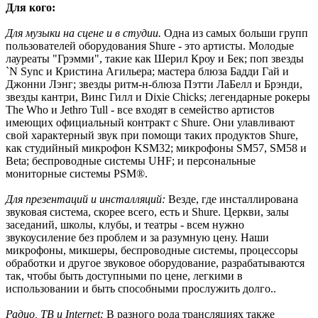
Для кого:
Для музыки на сцене и в студии.
Одна из самых больши групп
пользователей оборудования Shure - это артисты. Молодые
лауреаты "Грэмми", такие как Шерил Кроу и Бек; поп звезды
`N Sync и Кристина Агильера; мастера блюза Бадди Гай и
Джонни Лэнг; звезды ритм-н-блюза Пэтти ЛаБелл и Брэнди,
звезды кантри, Винс Гилл и Dixie Chicks; легендарные рокеры
The Who и Jethro Tull - все входят в семейство артистов
имеющих официальный контракт с Shure. Они улавливают
свой характерный звук при помощи таких продуктов Shure,
как студийный микрофон KSM32; микрофоны SM57, SM58 и
Beta; беспроводные системы UHF; и персональные
мониторные системы PSM®.
Для презентаций и инсталляций:
Везде, где инсталлирована
звуковая система, скорее всего, есть и Shure. Церкви, залы
заседаний, школы, клубы, и театры - всем нужно
звукоусиление без проблем и за разумную цену. Наши
микрофоны, микшеры, беспроводные системы, процессоры
обработки и другое звуковое оборудование, разрабатываются
так, чтобы быть доступными по цене, легкими в
использовании и быть способными прослужить долго..
Радио, ТВ и Internet:
В разного рода трансляциях также