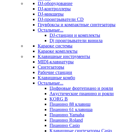
DJ-оборудование
DJ-контроллеры
DJ-микшеры
DJ-проигрыватели CD
Грувбоксы и компактные синтезаторы
Остальные...
DJ-станции и комплекты
Dj проигрыватели винила
Караоке системы
Караоке комплекты
Клавишные инструменты
MIDI-клавиатуры
Синтезаторы
Рабочие станции
Клавишные комбо
Остальные...
Цифровые фортепиано и рояли
Акустические пианино и рояли
KORG B
Пианино 88 клавиш
Пианино 61 клавиша
Пианино Yamaha
Пианино Roland
Пианино Casio
Клавишные синтезаторы Casio