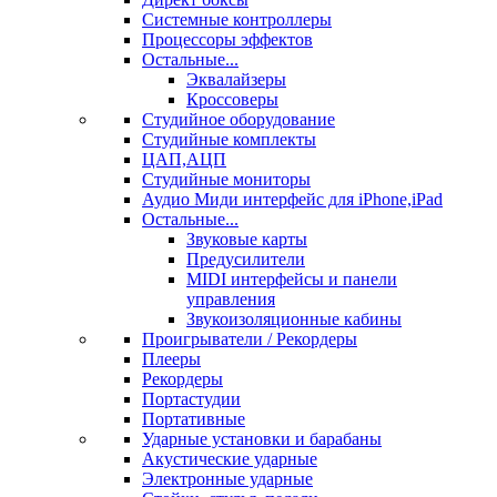
Системные контроллеры
Процессоры эффектов
Остальные...
Эквалайзеры
Кроссоверы
Студийное оборудование
Студийные комплекты
ЦАП,АЦП
Студийные мониторы
Аудио Миди интерфейс для iPhone,iPad
Остальные...
Звуковые карты
Предусилители
MIDI интерфейсы и панели
управления
Звукоизоляционные кабины
Проигрыватели / Рекордеры
Плееры
Рекордеры
Портастудии
Портативные
Ударные установки и барабаны
Акустические ударные
Электронные ударные