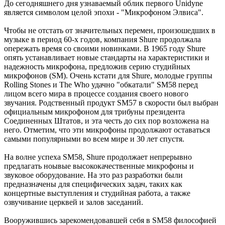
До сегодняшнего дня узнаваемый облик первого Unidyne
является символом целой эпохи - "Микрофоном Элвиса".
Чтобы не отстать от значительных перемен, произошедших в
музыке в период 60-х годов, компания Shure продолжала
опережать время со своими новинками. В 1965 году Shure
опять устанавливает новые стандарты на характеристики и
надежность микрофона, предложив серию студийных
микрофонов (SM). Очень кстати для Shure, молодые группы
Rolling Stones и The Who удачно "обкатали" SM58 перед
лицом всего мира в процессе создания своего нового
звучания. Родственный продукт SM57 в скорости был выбран
официальным микрофоном для трибуны президента
Соединенных Штатов, и эта честь до сих пор возложена на
него. Отметим, что эти микрофоны продолжают оставаться
самыми популярными во всем мире и 30 лет спустя.
На волне успеха SM58, Shure продолжает непрерывно
предлагать ноывые высококачественные микрофоны и
звуковое оборудование. На это раз разработки были
предназначены для специфических задач, таких как
концертные выступления и студийная работа, а также
озвучивание церквей и залов заседаний.
Вооружившись зарекомендовавшей себя в SM58 философией