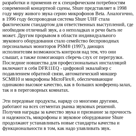
разработки и применив ее к специфическим потребностям
современной концертной сцены, Shure представляет в 1998
году миру живого звука серию микрофонов Beta. Аналогично,
в 1996 году беспроводная система Shure UHF стала
фактическим стандартом для ответственных выступлений, где
необходим отличный звук, а о неполадках и речи быть не
может. Другим прорывом в области индивидуального
звукового оборудования стало семейство беспроводных
персональных мониторов PSM® (1997), дающих
исполнителям возможность контроля над тем, что они
слышат, а также помогающих сберечь слух от перегрузки.
Последние новшества для профессиональных инсталляций
включают в себя DFR11EQ - цифровой эквалайзер с
подавлением обратной связи, автоматический микшер
SCM810 и микрофоны MicroFlex®, обеспечивающие
одинаково высокое качество, как в больших конференц-залах,
так и в переговорных комнатах.
Эти передовые продукты, наряду со многими другими,
работают на всех сегментах рынка звуковых решений.
Получив награды за качество звука и признание за прочность
и надежность, микрофоны и звуковое оборудование Shure
продолжают устанавливать новые стандарты качества и
функциональности в том, как надо улавливать звук.