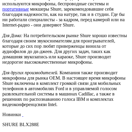
используются микрофоны, беспроводные системы и
портативные
микшеры Shure, зарекомендовавшие себя
благодаря надежности, как на натуре, так и в студии. Где бы
ни работали специалисты - за кадром, перед камерой или на
Internet-радио - они доверяют Shure.
Для Дома:
На потребительском рынке Shure хорошо известны
благодаря своим звукоснимателям для проигрывателей,
которые до сих пор любят приверженцы винила от
аудиофилов до ди-джеев. Для других задач, таких как
домашняя звукозапись или караоке, Shure производит
недорогие высококачественные микрофоны.
Для других производителей.
Компания также производит
микрофоны для рынка OEM. В настоящее время микрофоны
Shure включены в комплект громкой связи для мобильных
телефонов в автомобилях Ford и в управляемой голосом
развлекательной системы в машинах Cadillac, а также в
решениях по распознаванию голоса IBM и комплектах
видеоконференцсвязи Intel.
Новинки
SHURE BLX288E