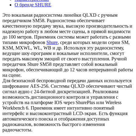
О бренде SHURE
Это вокальная радиосистема линейки QLXD с ручным
передатчиком SM58. Радиосистема обеспечивает
качественную передачу звука, высокую производительность и
надежную работу в любом месте сцены, в прямой видимости
до 100 метров. Приемник системы может работать с разными
типами микрофонов
Shure
, среди которых модели серии SM,
KSM, МХWL, WL, WB и др. Используя эту радиосистему,
ведущие шоу-программ и вокальные исполнители, смогут
передать максимум эмоций от своего выступления. Ручной
передатчик Shure SM58 представляет собой вокальный
микрофон, обеспечивающий до 12 часов непрерывной работы
на сцене.
Для безопасной беспроводной передачи данных используется
шифрование AES-256. Системы QLXD обеспечивают чистый
сигнал аудио с 24-битной дискретизацией. Реализована
возможность дистанционного контроля и управления с
устройств на платформе IOS через ShurePlus или Wireless
Workbench 6. Приемник имеет интуитивно понятный
интерфейс и высококонтрастный LCD-экран. Есть функция
автоматического поиска и отображения доступных
радиоканалов, возможность быстрого изменения
радиочастоты.