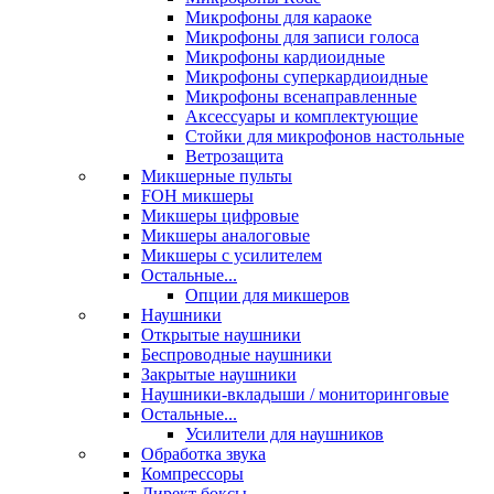
Микрофоны для караоке
Микрофоны для записи голоса
Микрофоны кардиоидные
Микрофоны суперкардиоидные
Микрофоны всенаправленные
Аксессуары и комплектующие
Стойки для микрофонов настольные
Ветрозащита
Микшерные пульты
FOH микшеры
Микшеры цифровые
Микшеры аналоговые
Микшеры с усилителем
Остальные...
Опции для микшеров
Наушники
Открытые наушники
Беспроводные наушники
Закрытые наушники
Наушники-вкладыши / мониторинговые
Остальные...
Усилители для наушников
Обработка звука
Компрессоры
Директ боксы