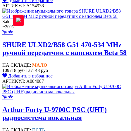
Добавить в избранное
АРТИКУЛ: A154938
Sale
~20%
SHURE ULXD2/B58 G51 470-534 MHz
ручной передатчик с капсюлем Beta 58
НА СКЛАДЕ:
МАЛО
109718 руб
137148 руб
Добавить в избранное
АРТИКУЛ: A084087
Arthur Forty U-9700C PSC (UHF)
радиосистема вокальная
НА СКЛАДЕ:
ЕСТЬ