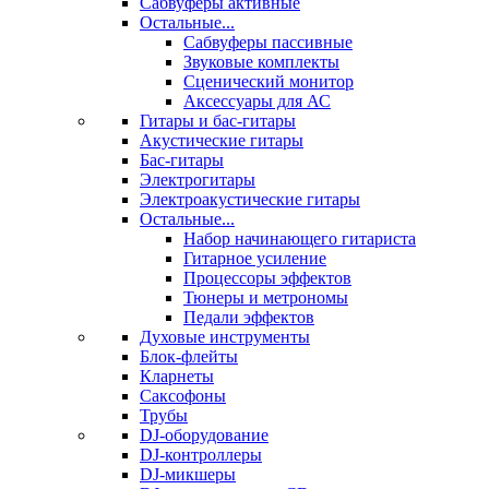
Сабвуферы активные
Остальные...
Сабвуферы пассивные
Звуковые комплекты
Сценический монитор
Аксессуары для АС
Гитары и бас-гитары
Акустические гитары
Бас-гитары
Электрогитары
Электроакустические гитары
Остальные...
Набор начинающего гитариста
Гитарное усиление
Процессоры эффектов
Тюнеры и метрономы
Педали эффектов
Духовые инструменты
Блок-флейты
Кларнеты
Саксофоны
Трубы
DJ-оборудование
DJ-контроллеры
DJ-микшеры