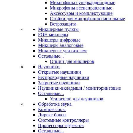
Микрофоны суперкардиоидные
Микрофоны всенаправленные
Аксессуары и комплектующие
Стойки для микрофонов настольные
Ветрозащита
Микшерные пульты
FOH микшеры
Микшеры цифровые
Микшеры аналоговые
Микшеры с усилителем
Остальные...
Опции для микшеров
Наушники
Открытые наушники
Беспроводные наушники
Закрытые наушники
Наушники-вкладыши / мониторинговые
Остальные...
Усилители для наушников
Обработка звука
Компрессоры
Директ боксы
Системные контроллеры
Процессоры эффектов
Остальные...