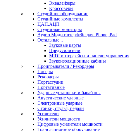
Эквалайзеры
Кроссоверы
Студийное оборудование
Студийные комплекты
ЦАП,АЦП
Студийные мониторы
Аудио Миди интерфейс для iPhone,iPad
Остальные...
Звуковые карты
Предусилители
MIDI интерфейсы и панели управления
Звукоизоляционные кабины
Проигрыватели / Рекордеры
Плееры
Рекордеры
Портастудии
Портативные
Ударные установки и барабаны
Акустические ударные
Электронные ударные
Стойки, стулья, педали
Усилители
Усилители мощности
Цифровые усилители мощности
Трансляционное оборудование