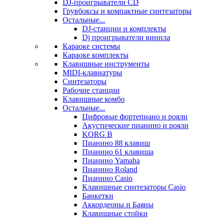
DJ-проигрыватели CD
Грувбоксы и компактные синтезаторы
Остальные...
DJ-станции и комплекты
Dj проигрыватели винила
Караоке системы
Караоке комплекты
Клавишные инструменты
MIDI-клавиатуры
Синтезаторы
Рабочие станции
Клавишные комбо
Остальные...
Цифровые фортепиано и рояли
Акустические пианино и рояли
KORG B
Пианино 88 клавиш
Пианино 61 клавиша
Пианино Yamaha
Пианино Roland
Пианино Casio
Клавишные синтезаторы Casio
Банкетки
Аккордеоны и Баяны
Клавишные стойки