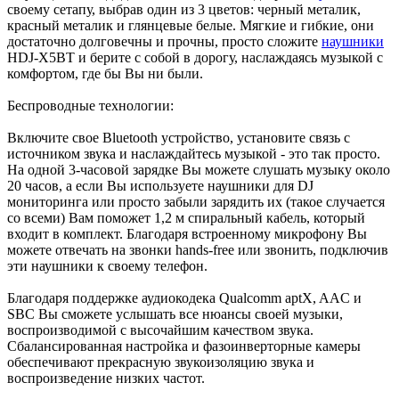
своему сетапу, выбрав один из 3 цветов: черный металик,
красный металик и глянцевые белые. Мягкие и гибкие, они
достаточно долговечны и прочны, просто сложите
наушники
HDJ-X5BT и берите с собой в дорогу, наслаждаясь музыкой с
комфортом, где бы Вы ни были.
Беспроводные технологии:
Включите свое Bluetooth устройство, установите связь с
источником звука и наслаждайтесь музыкой - это так просто.
На одной 3-часовой зарядке Вы можете слушать музыку около
20 часов, а если Вы используете наушники для DJ
мониторинга или просто забыли зарядить их (такое случается
со всеми) Вам поможет 1,2 м спиральный кабель, который
входит в комплект. Благодаря встроенному микрофону Вы
можете отвечать на звонки hands-free или звонить, подключив
эти наушники к своему телефон.
Благодаря поддержке аудиокодека Qualcomm aptX, AAC и
SBC Вы сможете услышать все нюансы своей музыки,
воспроизводимой с высочайшим качеством звука.
Сбалансированная настройка и фазоинверторные камеры
обеспечивают прекрасную звукоизоляцию звука и
воспроизведение низких частот.