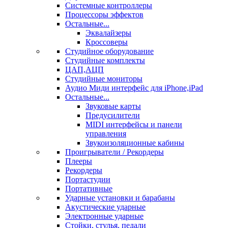
Системные контроллеры
Процессоры эффектов
Остальные...
Эквалайзеры
Кроссоверы
Студийное оборудование
Студийные комплекты
ЦАП,АЦП
Студийные мониторы
Аудио Миди интерфейс для iPhone,iPad
Остальные...
Звуковые карты
Предусилители
MIDI интерфейсы и панели
управления
Звукоизоляционные кабины
Проигрыватели / Рекордеры
Плееры
Рекордеры
Портастудии
Портативные
Ударные установки и барабаны
Акустические ударные
Электронные ударные
Стойки, стулья, педали