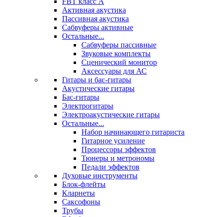
FBT класс А
Активная акустика
Пассивная акустика
Сабвуферы активные
Остальные...
Сабвуферы пассивные
Звуковые комплекты
Сценический монитор
Аксессуары для АС
Гитары и бас-гитары
Акустические гитары
Бас-гитары
Электрогитары
Электроакустические гитары
Остальные...
Набор начинающего гитариста
Гитарное усиление
Процессоры эффектов
Тюнеры и метрономы
Педали эффектов
Духовые инструменты
Блок-флейты
Кларнеты
Саксофоны
Трубы