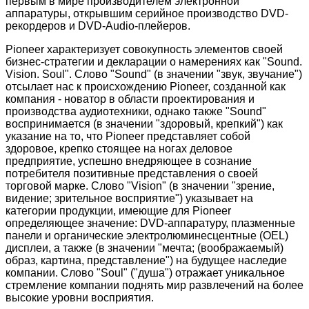
первым в мире производителем электронной
аппаратуры, открывшим серийное производство DVD-
рекордеров и DVD-Audio-плейеров.
Pioneer характеризует совокупность элементов своей
бизнес-стратегии и декларации о намерениях как "Sound.
Vision. Soul". Слово "Sound" (в значении "звук, звучание")
отсылает нас к происхождению Pioneer, созданной как
компания - новатор в области проектирования и
производства аудиотехники, однако также "Sound"
воспринимается (в значении "здоровый, крепкий") как
указание на то, что Pioneer представляет собой
здоровое, крепко стоящее на ногах деловое
предприятие, успешно внедряющее в сознание
потребителя позитивные представления о своей
торговой марке. Слово "Vision" (в значении "зрение,
видение; зрительное восприятие") указывает на
категории продукции, имеющие для Pioneer
определяющее значение: DVD-аппаратуру, плазменные
панели и органические электролюминесцентные (OEL)
дисплеи, а также (в значении "мечта; (воображаемый)
образ, картина, представление") на будущее наследие
компании. Слово "Soul" ("душа") отражает уникальное
стремление компании поднять мир развлечений на более
высокие уровни восприятия.