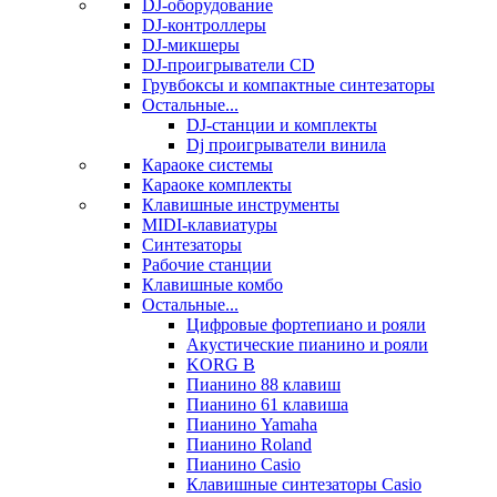
DJ-оборудование
DJ-контроллеры
DJ-микшеры
DJ-проигрыватели CD
Грувбоксы и компактные синтезаторы
Остальные...
DJ-станции и комплекты
Dj проигрыватели винила
Караоке системы
Караоке комплекты
Клавишные инструменты
MIDI-клавиатуры
Синтезаторы
Рабочие станции
Клавишные комбо
Остальные...
Цифровые фортепиано и рояли
Акустические пианино и рояли
KORG B
Пианино 88 клавиш
Пианино 61 клавиша
Пианино Yamaha
Пианино Roland
Пианино Casio
Клавишные синтезаторы Casio