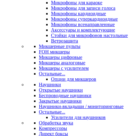
Микрофоны для караоке
Микрофоны для записи голоса
Микрофоны кардиоидные
Микрофоны суперкардиоидные
Микрофоны всенаправленные
Аксессуары и комплектующие
Стойки для микрофонов настольные
Ветрозащита
Микшерные пульты
FOH микшеры
Микшеры цифровые
Микшеры аналоговые
Микшеры с усилителем
Остальные...
Опции для микшеров
Наушники
Открытые наушники
Беспроводные наушники
Закрытые наушники
Наушники-вкладыши / мониторинговые
Остальные...
Усилители для наушников
Обработка звука
Компрессоры
Директ боксы