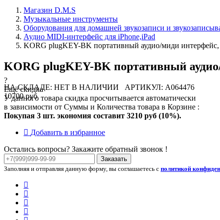
Магазин D.M.S
Музыкальные инструменты
Оборудования для домашней звукозаписи и звукозаписы
Аудио MIDI-интерфейс для iPhone,iPad
KORG plugKEY-BK портативный аудио/миди интерфейс, 
KORG plugKEY-BK портативный аудио/
?
НА СКЛАДЕ: НЕТ В НАЛИЧИИ
АРТИКУЛ: A064476
Ещё скидка
10700 руб
У данного товара скидка просчитывается автоматически
в зависимости от Суммы и Количества товара в Корзине :
Покупая 3 шт. экономия составит
3210 руб (10%).
Добавить в избранное
Остались вопросы? Закажите обратный звонок !
Заказать
Заполняя и отправляя данную форму, вы соглашаетесь с
политикой конфиде