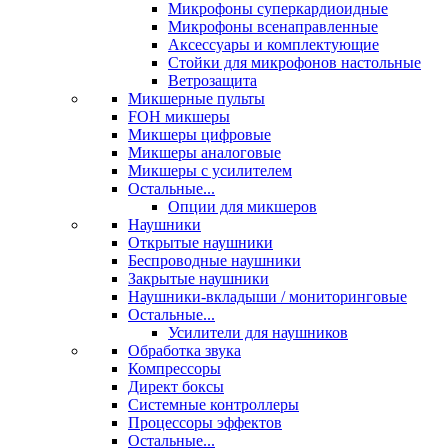
Микрофоны суперкардиоидные
Микрофоны всенаправленные
Аксессуары и комплектующие
Стойки для микрофонов настольные
Ветрозащита
Микшерные пульты
FOH микшеры
Микшеры цифровые
Микшеры аналоговые
Микшеры с усилителем
Остальные...
Опции для микшеров
Наушники
Открытые наушники
Беспроводные наушники
Закрытые наушники
Наушники-вкладыши / мониторинговые
Остальные...
Усилители для наушников
Обработка звука
Компрессоры
Директ боксы
Системные контроллеры
Процессоры эффектов
Остальные...