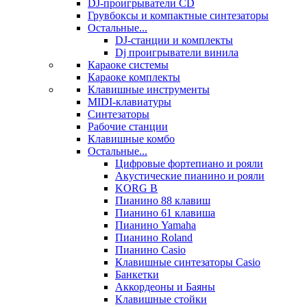
DJ-проигрыватели CD
Грувбоксы и компактные синтезаторы
Остальные...
DJ-станции и комплекты
Dj проигрыватели винила
Караоке системы
Караоке комплекты
Клавишные инструменты
MIDI-клавиатуры
Синтезаторы
Рабочие станции
Клавишные комбо
Остальные...
Цифровые фортепиано и рояли
Акустические пианино и рояли
KORG B
Пианино 88 клавиш
Пианино 61 клавиша
Пианино Yamaha
Пианино Roland
Пианино Casio
Клавишные синтезаторы Casio
Банкетки
Аккордеоны и Баяны
Клавишные стойки