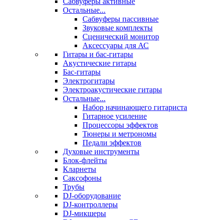
Сабвуферы активные
Остальные...
Сабвуферы пассивные
Звуковые комплекты
Сценический монитор
Аксессуары для АС
Гитары и бас-гитары
Акустические гитары
Бас-гитары
Электрогитары
Электроакустические гитары
Остальные...
Набор начинающего гитариста
Гитарное усиление
Процессоры эффектов
Тюнеры и метрономы
Педали эффектов
Духовые инструменты
Блок-флейты
Кларнеты
Саксофоны
Трубы
DJ-оборудование
DJ-контроллеры
DJ-микшеры