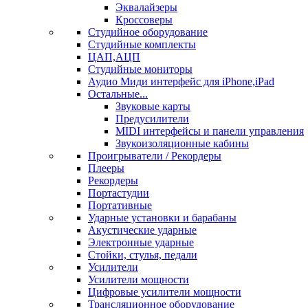
Эквалайзеры
Кроссоверы
Студийное оборудование
Студийные комплекты
ЦАП,АЦП
Студийные мониторы
Аудио Миди интерфейс для iPhone,iPad
Остальные...
Звуковые карты
Предусилители
MIDI интерфейсы и панели управления
Звукоизоляционные кабины
Проигрыватели / Рекордеры
Плееры
Рекордеры
Портастудии
Портативные
Ударные установки и барабаны
Акустические ударные
Электронные ударные
Стойки, стулья, педали
Усилители
Усилители мощности
Цифровые усилители мощности
Трансляционное оборудование