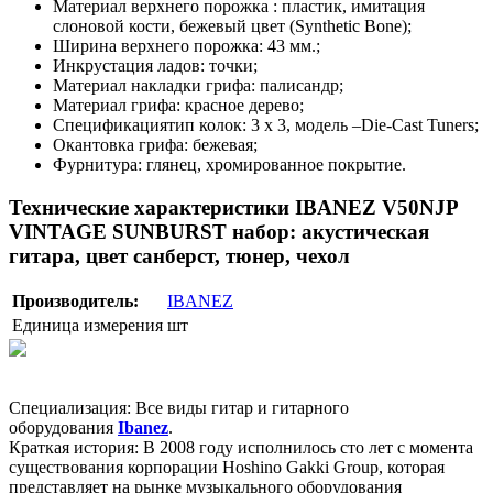
Материал верхнего порожка : пластик, имитация
слоновой кости, бежевый цвет (Synthetic Bone);
Ширина верхнего порожка: 43 мм.;
Инкрустация ладов: точки;
Материал накладки грифа: палисандр;
Материал грифа: красное дерево;
Спецификациятип колок: 3 х 3, модель –Die-Cast Tuners;
Окантовка грифа: бежевая;
Фурнитура: глянец, хромированное покрытие.
Технические характеристики IBANEZ V50NJP
VINTAGE SUNBURST набор: акустическая
гитара, цвет санберст, тюнер, чехол
Производитель:
IBANEZ
Единица измерения
шт
Специализация: Все виды гитар и гитарного
оборудования
Ibanez
.
Краткая история: В 2008 году исполнилось сто лет с момента
существования корпорации Hoshino Gakki Group, которая
представляет на рынке музыкального оборудования