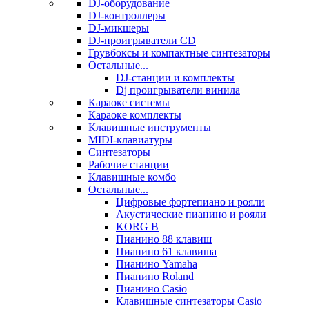
DJ-оборудование
DJ-контроллеры
DJ-микшеры
DJ-проигрыватели CD
Грувбоксы и компактные синтезаторы
Остальные...
DJ-станции и комплекты
Dj проигрыватели винила
Караоке системы
Караоке комплекты
Клавишные инструменты
MIDI-клавиатуры
Синтезаторы
Рабочие станции
Клавишные комбо
Остальные...
Цифровые фортепиано и рояли
Акустические пианино и рояли
KORG B
Пианино 88 клавиш
Пианино 61 клавиша
Пианино Yamaha
Пианино Roland
Пианино Casio
Клавишные синтезаторы Casio