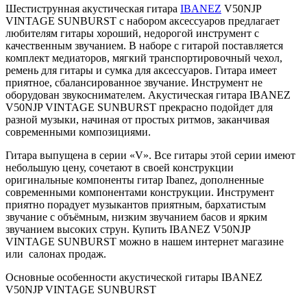
Шестиструнная акустическая гитара
IBANEZ
V50NJP
VINTAGE SUNBURST с набором аксессуаров предлагает
любителям гитары хороший, недорогой инструмент с
качественным звучанием. В наборе с гитарой поставляется
комплект медиаторов, мягкий транспортировочный чехол,
ремень для гитары и сумка для аксессуаров. Гитара имеет
приятное, сбалансированное звучание. Инструмент не
оборудован звукоснимателем. Акустическая гитара IBANEZ
V50NJP VINTAGE SUNBURST прекрасно подойдет для
разной музыки, начиная от простых ритмов, заканчивая
современными композициями.
Гитара выпущена в серии «V». Все гитары этой серии имеют
небольшую цену, сочетают в своей конструкции
оригинальные компоненты гитар Ibanez, дополненные
современными компонентами конструкции. Инструмент
приятно порадует музыкантов приятным, бархатистым
звучание с объёмным, низким звучанием басов и ярким
звучанием высоких струн. Купить IBANEZ V50NJP
VINTAGE SUNBURST можно в нашем интернет магазине
или салонах продаж.
Основные особенности акустической гитары IBANEZ
V50NJP VINTAGE SUNBURST