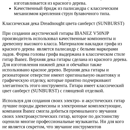
изготавливается из красного дерева.
Качественный бридж из палисандра с классическим
механизмом крепления струн булавочного типа.
Классическая дека Dreadnought цвета санберст (SUNBURST)
При создании акустической гитары IBANEZ V50NJP
производитель использовал качественные компоненты и
древесину высокого класса. Материалом накладки грифа из
красного дерева является палисандр с белыми маркерами
ладов. Форма головы грифа выдержана в классическом стиле
гитар Ibanez. Верхняя дека гитары сделана из красного дерева.
Для изготовления нижней деки и обечайки также
использовано красное дерево. Верхняя дека гитары и
резонаторное отверстие имеют оригинальную окантовку и
графическую отделку, которые приятно подчеркивают
элегантность этого инструмента. Гитара имеет классический
цвет санберст (SUNBURST) с глянцевой отделкой.
Используя для создания своих электро- и акустических гитар
лучшие породы древесины и электронные комплектующие,
компания Ibanez смогла добиться премиального звучания
своих электроакустических гитар, которое по достоинству
оценили многие профессиональные музыканты. Ни для кого
не является секретом, что звучание инструментов