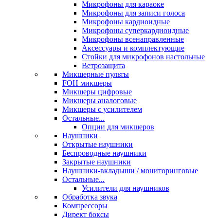
Микрофоны для караоке
Микрофоны для записи голоса
Микрофоны кардиоидные
Микрофоны суперкардиоидные
Микрофоны всенаправленные
Аксессуары и комплектующие
Стойки для микрофонов настольные
Ветрозащита
Микшерные пульты
FOH микшеры
Микшеры цифровые
Микшеры аналоговые
Микшеры с усилителем
Остальные...
Опции для микшеров
Наушники
Открытые наушники
Беспроводные наушники
Закрытые наушники
Наушники-вкладыши / мониторинговые
Остальные...
Усилители для наушников
Обработка звука
Компрессоры
Директ боксы