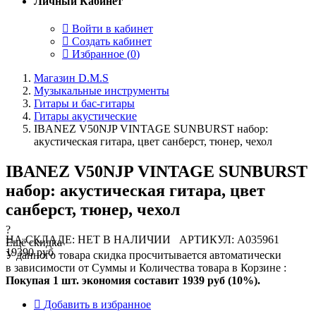
Личный Кабинет
Войти в кабинет
Создать кабинет
Избранное (
0
)
Магазин D.M.S
Музыкальные инструменты
Гитары и бас-гитары
Гитары акустические
IBANEZ V50NJP VINTAGE SUNBURST набор:
акустическая гитара, цвет санберст, тюнер, чехол
IBANEZ V50NJP VINTAGE SUNBURST
набор: акустическая гитара, цвет
санберст, тюнер, чехол
?
НА СКЛАДЕ: НЕТ В НАЛИЧИИ
АРТИКУЛ: A035961
Ещё скидка
19390 руб
У данного товара скидка просчитывается автоматически
в зависимости от Суммы и Количества товара в Корзине :
Покупая 1 шт. экономия составит
1939 руб (10%).
Добавить в избранное