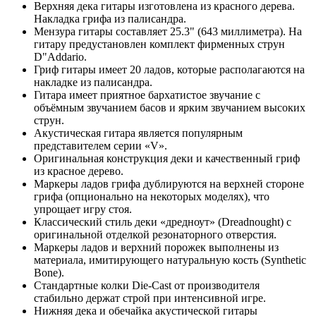
Верхняя дека гитары изготовлена из красного дерева.
Накладка грифа из палисандра.
Мензура гитары составляет 25.3" (643 миллиметра). На
гитару предустановлен комплект фирменных струн
D"Addario.
Гриф гитары имеет 20 ладов, которые располагаются на
накладке из палисандра.
Гитара имеет приятное бархатистое звучание с
объёмным звучанием басов и ярким звучанием высоких
струн.
Акустическая гитара является популярным
представителем серии «V».
Оригинальная конструкция деки и качественный гриф
из красное дерево.
Маркеры ладов грифа дублируются на верхней стороне
грифа (опционально на некоторых моделях), что
упрощает игру стоя.
Классический стиль деки «дредноут» (Dreadnought) с
оригинальной отделкой резонаторного отверстия.
Маркеры ладов и верхний порожек выполнены из
материала, имитирующего натуральную кость (Synthetic
Bone).
Стандартные колки Die-Cast от производителя
стабильно держат строй при интенсивной игре.
Нижняя дека и обечайка акустической гитары