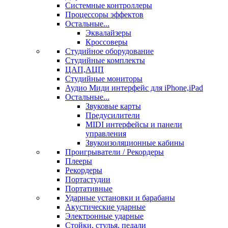
Системные контроллеры
Процессоры эффектов
Остальные...
Эквалайзеры
Кроссоверы
Студийное оборудование
Студийные комплекты
ЦАП,АЦП
Студийные мониторы
Аудио Миди интерфейс для iPhone,iPad
Остальные...
Звуковые карты
Предусилители
MIDI интерфейсы и панели
управления
Звукоизоляционные кабины
Проигрыватели / Рекордеры
Плееры
Рекордеры
Портастудии
Портативные
Ударные установки и барабаны
Акустические ударные
Электронные ударные
Стойки, стулья, педали