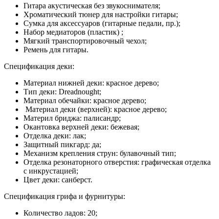
Гитара акустическая без звукоснимателя;
Хроматический тюнер для настройки гитары;
Сумка для аксессуаров (гитарные педали, пр.);
Набор медиаторов (пластик) ;
Мягкий транспортировочный чехол;
Ремень для гитары.
Спецификация деки:
Материал нижней деки: красное дерево;
Тип деки: Dreadnought;
Материал обечайки: красное дерево;
Материал деки (верхней): красное дерево;
Материл бриджа: палисандр;
Окантовка верхней деки: бежевая;
Отделка деки: лак;
Защитный пикгард: да;
Механизм крепления струн: булавочный тип;
Отделка резонаторного отверстия: графическая отделка
с инкрустацией;
Цвет деки: санберст.
Спецификация грифа и фурнитуры:
Количество ладов: 20;