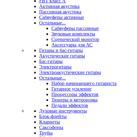
FBT класс А
Активная акустика
Пассивная акустика
Сабвуферы активные
Остальные...
Сабвуферы пассивные
Звуковые комплекты
Сценический монитор
Аксессуары для АС
Гитары и бас-гитары
Акустические гитары
Бас-гитары
Электрогитары
Электроакустические гитары
Остальные...
Набор начинающего гитариста
Гитарное усиление
Процессоры эффектов
Тюнеры и метрономы
Педали эффектов
Духовые инструменты
Блок-флейты
Кларнеты
Саксофоны
Трубы