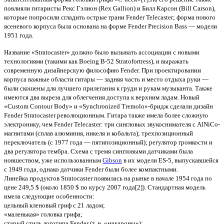
повлияли гитаристы Рекс Гэлион (Rex Gallion) и Билл Карсон (Bill Carson),
которые попросили сгладить острые грани Fender Telecaster; форма нового
ясеневого корпуса была основана на форме Fender Precision Bass — модели
1951 года.
Название «Stratocaster» должно было вызывать ассоциации с новыми
технологиями (такими как Boeing B-52 Stratofortress), и выражать
современную дизайнерскую философию Fender. При проектировании
корпуса важные области гитары — задняя часть и место отдыха руки —
были скошены для лучшего прилегания к груди и рукам музыканта. Также
имеются два выреза для облегчения доступа к верхним ладам. Новый
«Custom Contour Body» и «Synchronized Tremolo»-бридж сделали дизайн
Fender Stratocaster революционным. Гитара также имела более сложную
электронику, чем Fender Telecaster: три сингловых звукоснимателя с AlNiCo-
магнитами (сплав алюминия, никеля и кобальта); трехпозиционный
переключатель (с 1977 года — пятипозиционный); регулятор громкости и
два регулятора тембра. Схема с тремя сингловыми датчиками была
новшеством, уже использованным
Gibson
в их модели ES-5, выпускавшейся
с 1949 года, однако датчики Fender были более компактными.
Линейка продуктов Stratocaster появилась на рынке в начале 1954 года по
цене 249,5 $ (около 1850 $ по курсу 2007 года[2]). Стандартная модель
имела следующие особенности:
цельный кленовый гриф с 21 ладом;
«маленькая» головка грифа;
старый стиль логотипа Fender (т. н. «макароны»);