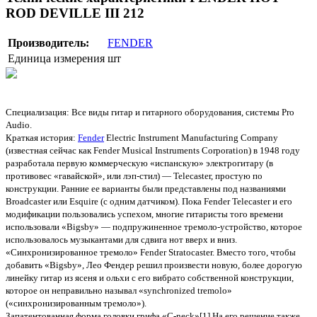
ROD DEVILLE III 212
Производитель:
FENDER
Единица измерения
шт
Специализация: Все виды гитар и гитарного оборудования, системы Pro
Audio.
Краткая история:
Fender
Electric Instrument Manufacturing Company
(известная сейчас как Fender Musical Instruments Corporation) в 1948 году
разработала первую коммерческую «испанскую» электрогитару (в
противовес «гавайской», или лэп-стил) — Telecaster, простую по
конструкции. Ранние ее варианты были представлены под названиями
Broadcaster или Esquire (с одним датчиком). Пока Fender Telecaster и его
модификации пользовались успехом, многие гитаристы того времени
использовали «Bigsby» — подпружиненное тремоло-устройство, которое
использовалось музыкантами для сдвига нот вверх и вниз.
«Синхронизированное тремоло» Fender Stratocaster. Вместо того, чтобы
добавить «Bigsby», Лео Фендер решил произвести новую, более дорогую
линейку гитар из ясеня и ольхи с его вибрато собственной конструкции,
которое он неправильно называл «synchronized tremolo»
(«синхронизированным тремоло»).
Запатентованная форма головки грифа «C-neck»[1].На его решение также