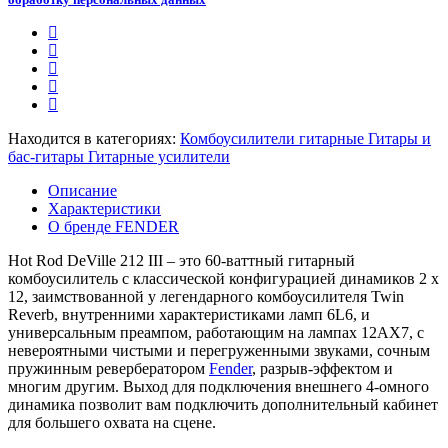
Находится в категориях:
Комбоусилители гитарные
Гитары и
бас-гитары
Гитарные усилители
Описание
Характеристики
О бренде FENDER
Hot Rod DeVille 212 III – это 60-ваттный гитарный
комбоусилитель с классической конфигурацией динамиков 2 x
12, заимствованной у легендарного комбоусилителя Twin
Reverb, внутренними характеристиками ламп 6L6, и
универсальным преампом, работающим на лампах 12AX7, с
невероятными чистыми и перегруженными звуками, сочным
пружинным ревербератором
Fender
, разрыв-эффектом и
многим другим. Выход для подключения внешнего 4-омного
динамика позволит вам подключить дополнительный кабинет
для большего охвата на сцене.