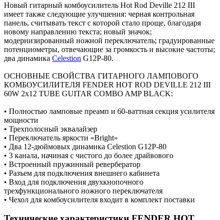
Новый гитарный комбоусилитель Hot Rod Deville 212 III
имеет также следующие улучшения: черная контрольная
панель, считывать текст с которой стало проще, благодаря
новому направлению текста; новый значок;
модернизированный ножной переключатель; градуированные
потенциометры, отвечающие за громкость и высокие частоты;
два динамика
Celestion
G12P-80.
ОСНОВНЫЕ СВОЙСТВА ГИТАРНОГО ЛАМПОВОГО
КОМБОУСИЛИТЕЛЯ FENDER HOT ROD DEVILLE 212 III
60W 2х12 TUBE GUITAR COMBO AMP BLACK:
• Полностью ламповые преамп и 60-ваттная секция усилителя
мощности
• Трехполосный эквалайзер
• Переключатель яркости «Bright»
• Два 12-дюймовых динамика Celestion G12P-80
• 3 канала, начиная с чистого до более драйвового
• Встроенный пружинный ревербератор
• Разъем для подключения внешнего кабинета
• Вход для подключения двухкнопочного
трехфункционального ножного переключателя
• Чехол для комбоусилителя входит в комплект поставки
Технические характеристики FENDER HOT