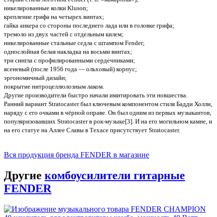
никелированные колки Kluson;
крепление грифа на четырех винтах;
гайка анкера со стороны последнего лада или в головке грифа;
тремоло из двух частей с отдельным килем;
никелированные стальные седла с штампом Fender;
однослойная белая накладка на восьми винтах;
три сингла с профилированными сердечниками;
ясеневый (после 1956 года — ольховый) корпус;
эргономичный дизайн;
покрытие нитроцеллюлозным лаком.
Другие производители быстро начали имитировать эти новшества.
Ранний вариант Stratocaster был ключевым компонентом стиля Бадди Холли,
наряду с его очками в чёрной оправе. Он был одним из первых музыкантов,
популяризовавших Stratocaster в рок-музыке[3]. И на его могильном камне, и
на его статуе на Аллее Славы в Техасе присутствует Stratocaster.
Вся продукция бренда FENDER в магазине
Другие
комбоусилители гитарные
FENDER