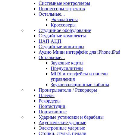
Системные контроллеры
Процессоры эффектов
Остальные...
Эквалайзеры
Кроссоверы
Студийное оборудование
Студийные комплекты
ЦАП,АЦП
Студийные мониторы
Аудио Миди интерфейс для iPhone,iPad
Остальные...
Звуковые карты
Предусилители
MIDI интерфейсы и панели
управления
Звукоизоляционные кабины
Проигрыватели / Рекордеры
Плееры
Рекордеры
Портастудии
Портативные
Ударные установки и барабаны
Акустические ударные
Электронные ударные
Стойки, стулья, педали