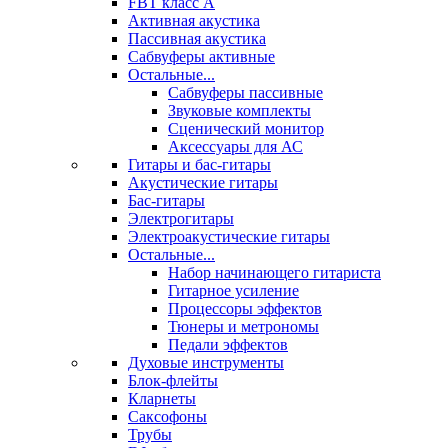
FBT класс А
Активная акустика
Пассивная акустика
Сабвуферы активные
Остальные...
Сабвуферы пассивные
Звуковые комплекты
Сценический монитор
Аксессуары для АС
Гитары и бас-гитары
Акустические гитары
Бас-гитары
Электрогитары
Электроакустические гитары
Остальные...
Набор начинающего гитариста
Гитарное усиление
Процессоры эффектов
Тюнеры и метрономы
Педали эффектов
Духовые инструменты
Блок-флейты
Кларнеты
Саксофоны
Трубы