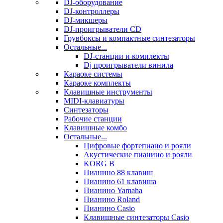
DJ-оборудование
DJ-контроллеры
DJ-микшеры
DJ-проигрыватели CD
Грувбоксы и компактные синтезаторы
Остальные...
DJ-станции и комплекты
Dj проигрыватели винила
Караоке системы
Караоке комплекты
Клавишные инструменты
MIDI-клавиатуры
Синтезаторы
Рабочие станции
Клавишные комбо
Остальные...
Цифровые фортепиано и рояли
Акустические пианино и рояли
KORG B
Пианино 88 клавиш
Пианино 61 клавиша
Пианино Yamaha
Пианино Roland
Пианино Casio
Клавишные синтезаторы Casio