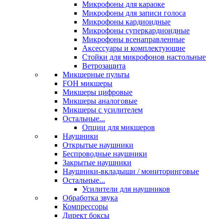
Микрофоны для караоке
Микрофоны для записи голоса
Микрофоны кардиоидные
Микрофоны суперкардиоидные
Микрофоны всенаправленные
Аксессуары и комплектующие
Стойки для микрофонов настольные
Ветрозащита
Микшерные пульты
FOH микшеры
Микшеры цифровые
Микшеры аналоговые
Микшеры с усилителем
Остальные...
Опции для микшеров
Наушники
Открытые наушники
Беспроводные наушники
Закрытые наушники
Наушники-вкладыши / мониторинговые
Остальные...
Усилители для наушников
Обработка звука
Компрессоры
Директ боксы