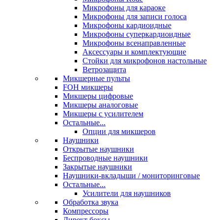
Микрофоны для караоке
Микрофоны для записи голоса
Микрофоны кардиоидные
Микрофоны суперкардиоидные
Микрофоны всенаправленные
Аксессуары и комплектующие
Стойки для микрофонов настольные
Ветрозащита
Микшерные пульты
FOH микшеры
Микшеры цифровые
Микшеры аналоговые
Микшеры с усилителем
Остальные...
Опции для микшеров
Наушники
Открытые наушники
Беспроводные наушники
Закрытые наушники
Наушники-вкладыши / мониторинговые
Остальные...
Усилители для наушников
Обработка звука
Компрессоры
Директ боксы