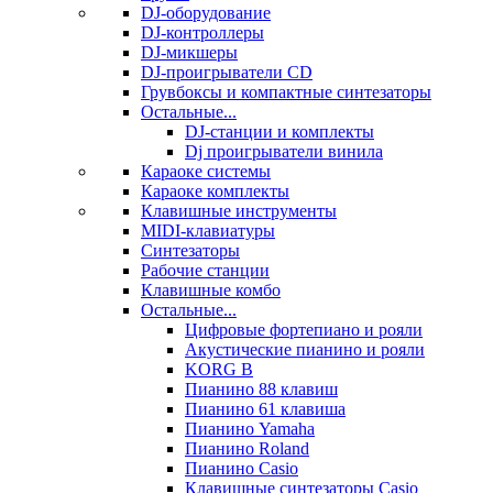
DJ-оборудование
DJ-контроллеры
DJ-микшеры
DJ-проигрыватели CD
Грувбоксы и компактные синтезаторы
Остальные...
DJ-станции и комплекты
Dj проигрыватели винила
Караоке системы
Караоке комплекты
Клавишные инструменты
MIDI-клавиатуры
Синтезаторы
Рабочие станции
Клавишные комбо
Остальные...
Цифровые фортепиано и рояли
Акустические пианино и рояли
KORG B
Пианино 88 клавиш
Пианино 61 клавиша
Пианино Yamaha
Пианино Roland
Пианино Casio
Клавишные синтезаторы Casio