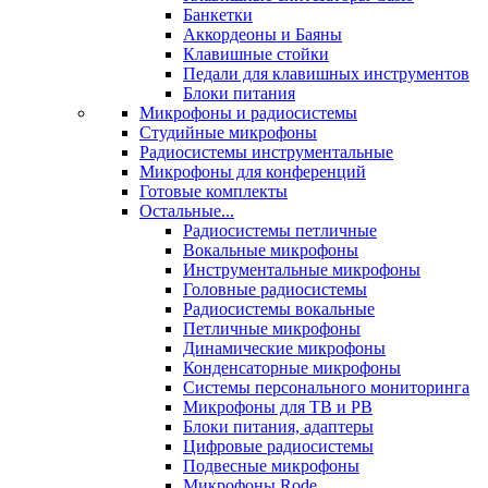
Банкетки
Аккордеоны и Баяны
Клавишные стойки
Педали для клавишных инструментов
Блоки питания
Микрофоны и радиосистемы
Студийные микрофоны
Радиосистемы инструментальные
Микрофоны для конференций
Готовые комплекты
Остальные...
Радиосистемы петличные
Вокальные микрофоны
Инструментальные микрофоны
Головные радиосистемы
Радиосистемы вокальные
Петличные микрофоны
Динамические микрофоны
Конденсаторные микрофоны
Системы персонального мониторинга
Микрофоны для ТВ и РВ
Блоки питания, адаптеры
Цифровые радиосистемы
Подвесные микрофоны
Микрофоны Rode