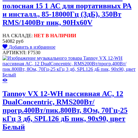
полосная 15 1 АС для портативных РА
и инсталл., 85-18000Гц (3дБ), 350Вт
RMS/1400Вт пик, 90Hx60V
НА СКЛАДЕ:
НЕТ В НАЛИЧИИ
54082 руб
Добавить в избранное
АРТИКУЛ: F7530
Tannoy VX 12-WH пассивная АС, 12
DualConcentric, RMS200Вт/
прогр.400Вт/пик.800Вт, 8Ом, 70Гц-25
кГц 3 дб, SPL126 дБ пик, 90x90, цвет
Белый