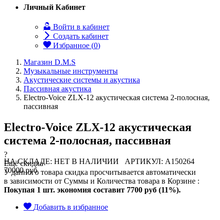
Личный Кабинет
Войти в кабинет
Создать кабинет
Избранное (
0
)
Магазин D.M.S
Музыкальные инструменты
Акустические системы и акустика
Пассивная акустика
Electro-Voice ZLX-12 акустическая система 2-полосная,
пассивная
Electro-Voice ZLX-12 акустическая
система 2-полосная, пассивная
?
НА СКЛАДЕ: НЕТ В НАЛИЧИИ
АРТИКУЛ: A150264
Ещё скидка
70000 руб
У данного товара скидка просчитывается автоматически
в зависимости от Суммы и Количества товара в Корзине :
Покупая 1 шт. экономия составит
7700 руб (11%).
Добавить в избранное