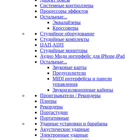
Системные контроллеры
Процессоры эффектов
Остальные...
Эквалайзеры
Кроссоверы
Студийное оборудование
Студийные комплекты
ЦАП,АЦП
Студийные мониторы
Аудио Миди интерфейс для iPhone,iPad
Остальные...
Звуковые карты
Предусилители
MIDI интерфейсы и панели
управления
Звукоизоляционные кабины
Проигрыватели / Рекордеры
Плееры
Рекордеры
Портастудии
Портативные
Ударные установки и барабаны
Акустические ударные
Электронные ударные