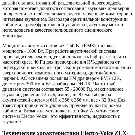
дизайн с запатентованной разделительной перегородкой,
которая помогает добиться согласования звуковых драйверов
по времени. Это обеспечивает акустику очень четким, хорошо
читаемым звучанием. Благодаря оригинальной конструкции
кабинета, кроме фронтальной установки, акустику можно
использовать в качестве полноценного сценического
монитора.
Мощность системы составляет 250 Вт (RMS), пиковая
мощность - 1000 Вт. При работе акустической системы
производитель рекомендует использовать high-pass фильтр с
частотой среза 40 Гц для предохранения НЧ-драйвера от
перегрузки и выхода из строя. Корпус кабинета изготовлен из
сверхпрочного композитного материала, цвет кабинета
черный. АС оснащена большим НЧ-драйвером EVS-12K,
диаметром 300 мм и ВЧ-драйвером DH-1К. Частотный
диапазон системы составляет 55 - 20000 Гц, максимальное
звуковое давление 125 дБ, импеданс 8 Ом. Габариты
акустической системы 610 x 356 x 356 мм, вес - 32,8 кг. Для
транспортировки есть удобные, прочные ручки по бокам
кабинета. Возможна установка на стойку. Акустические
системы Electro-Voice - это эффективность, надёжность и
звучание
Технические характеристики Electro-Voice ZLX-