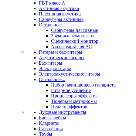
FBT класс А
Активная акустика
Пассивная акустика
Сабвуферы активные
Остальные...
Сабвуферы пассивные
Звуковые комплекты
Сценический монитор
Аксессуары для АС
Гитары и бас-гитары
Акустические гитары
Бас-гитары
Электрогитары
Электроакустические гитары
Остальные...
Набор начинающего гитариста
Гитарное усиление
Процессоры эффектов
Тюнеры и метрономы
Педали эффектов
Духовые инструменты
Блок-флейты
Кларнеты
Саксофоны
Трубы