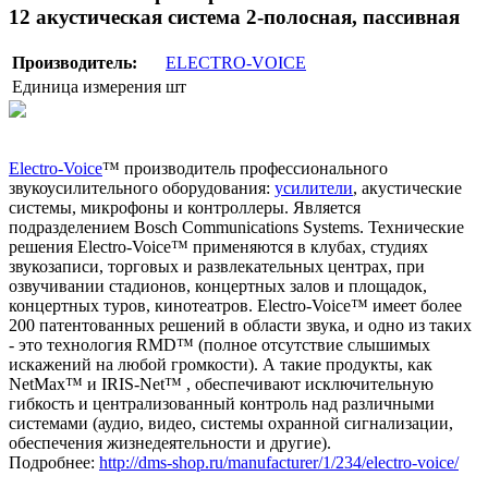
12 акустическая система 2-полосная, пассивная
Производитель:
ELECTRO-VOICE
Единица измерения
шт
Electro-Voice
™ производитель профессионального
звукоусилительного оборудования:
усилители
, акустические
системы, микрофоны и контроллеры. Является
подразделением Bosch Communications Systems. Технические
решения Electro-Voice™ применяются в клубах, студиях
звукозаписи, торговых и развлекательных центрах, при
озвучивании стадионов, концертных залов и площадок,
концертных туров, кинотеатров. Electro-Voice™ имеет более
200 патентованных решений в области звука, и одно из таких
- это технология RMD™ (полное отсутствие слышимых
искажений на любой громкости). А такие продукты, как
NetMax™ и IRIS-Net™ , обеспечивают исключительную
гибкость и централизованный контроль над различными
системами (аудио, видео, системы охранной сигнализации,
обеспечения жизнедеятельности и другие).
Подробнее:
http://dms-shop.ru/manufacturer/1/234/electro-voice/