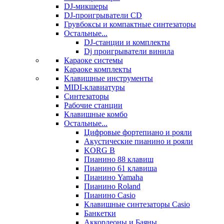
DJ-микшеры
DJ-проигрыватели CD
Грувбоксы и компактные синтезаторы
Остальные...
DJ-станции и комплекты
Dj проигрыватели винила
Караоке системы
Караоке комплекты
Клавишные инструменты
MIDI-клавиатуры
Синтезаторы
Рабочие станции
Клавишные комбо
Остальные...
Цифровые фортепиано и рояли
Акустические пианино и рояли
KORG B
Пианино 88 клавиш
Пианино 61 клавиша
Пианино Yamaha
Пианино Roland
Пианино Casio
Клавишные синтезаторы Casio
Банкетки
Аккордеоны и Баяны