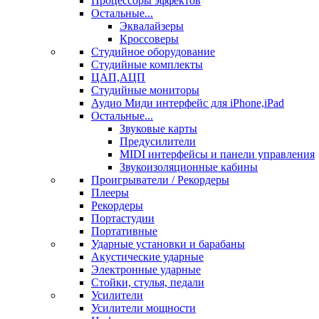
Процессоры эффектов
Остальные...
Эквалайзеры
Кроссоверы
Студийное оборудование
Студийные комплекты
ЦАП,АЦП
Студийные мониторы
Аудио Миди интерфейс для iPhone,iPad
Остальные...
Звуковые карты
Предусилители
MIDI интерфейсы и панели управления
Звукоизоляционные кабины
Проигрыватели / Рекордеры
Плееры
Рекордеры
Портастудии
Портативные
Ударные установки и барабаны
Акустические ударные
Электронные ударные
Стойки, стулья, педали
Усилители
Усилители мощности