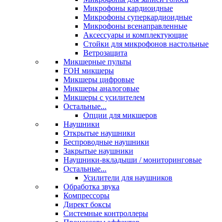
Микрофоны кардиоидные
Микрофоны суперкардиоидные
Микрофоны всенаправленные
Аксессуары и комплектующие
Стойки для микрофонов настольные
Ветрозащита
Микшерные пульты
FOH микшеры
Микшеры цифровые
Микшеры аналоговые
Микшеры с усилителем
Остальные...
Опции для микшеров
Наушники
Открытые наушники
Беспроводные наушники
Закрытые наушники
Наушники-вкладыши / мониторинговые
Остальные...
Усилители для наушников
Обработка звука
Компрессоры
Директ боксы
Системные контроллеры