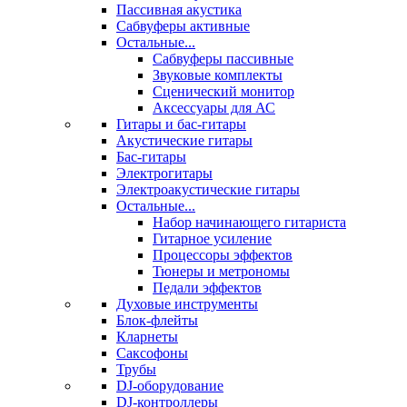
Пассивная акустика
Сабвуферы активные
Остальные...
Сабвуферы пассивные
Звуковые комплекты
Сценический монитор
Аксессуары для АС
Гитары и бас-гитары
Акустические гитары
Бас-гитары
Электрогитары
Электроакустические гитары
Остальные...
Набор начинающего гитариста
Гитарное усиление
Процессоры эффектов
Тюнеры и метрономы
Педали эффектов
Духовые инструменты
Блок-флейты
Кларнеты
Саксофоны
Трубы
DJ-оборудование
DJ-контроллеры