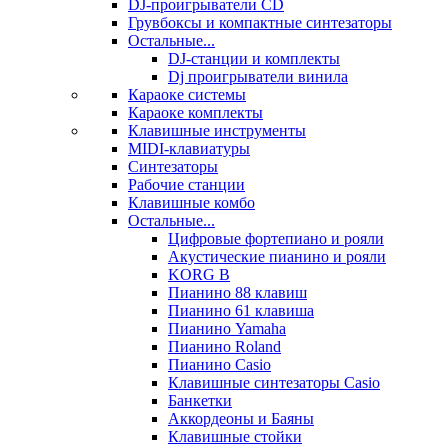
DJ-проигрыватели CD
Грувбоксы и компактные синтезаторы
Остальные...
DJ-станции и комплекты
Dj проигрыватели винила
Караоке системы
Караоке комплекты
Клавишные инструменты
MIDI-клавиатуры
Синтезаторы
Рабочие станции
Клавишные комбо
Остальные...
Цифровые фортепиано и рояли
Акустические пианино и рояли
KORG B
Пианино 88 клавиш
Пианино 61 клавиша
Пианино Yamaha
Пианино Roland
Пианино Casio
Клавишные синтезаторы Casio
Банкетки
Аккордеоны и Баяны
Клавишные стойки