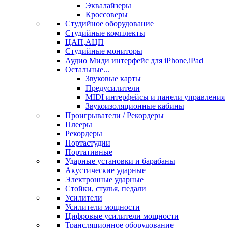
Эквалайзеры
Кроссоверы
Студийное оборудование
Студийные комплекты
ЦАП,АЦП
Студийные мониторы
Аудио Миди интерфейс для iPhone,iPad
Остальные...
Звуковые карты
Предусилители
MIDI интерфейсы и панели управления
Звукоизоляционные кабины
Проигрыватели / Рекордеры
Плееры
Рекордеры
Портастудии
Портативные
Ударные установки и барабаны
Акустические ударные
Электронные ударные
Стойки, стулья, педали
Усилители
Усилители мощности
Цифровые усилители мощности
Трансляционное оборудование