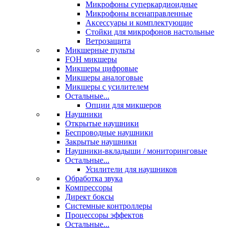
Микрофоны суперкардиоидные
Микрофоны всенаправленные
Аксессуары и комплектующие
Стойки для микрофонов настольные
Ветрозащита
Микшерные пульты
FOH микшеры
Микшеры цифровые
Микшеры аналоговые
Микшеры с усилителем
Остальные...
Опции для микшеров
Наушники
Открытые наушники
Беспроводные наушники
Закрытые наушники
Наушники-вкладыши / мониторинговые
Остальные...
Усилители для наушников
Обработка звука
Компрессоры
Директ боксы
Системные контроллеры
Процессоры эффектов
Остальные...