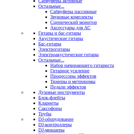
Сабвуферы активные
Остальные...
Сабвуферы пассивные
Звуковые комплекты
Сценический монитор
Аксессуары для АС
Гитары и бас-гитары
Акустические гитары
Бас-гитары
Электрогитары
Электроакустические гитары
Остальные...
Набор начинающего гитариста
Гитарное усиление
Процессоры эффектов
Тюнеры и метрономы
Педали эффектов
Духовые инструменты
Блок-флейты
Кларнеты
Саксофоны
Трубы
DJ-оборудование
DJ-контроллеры
DJ-микшеры