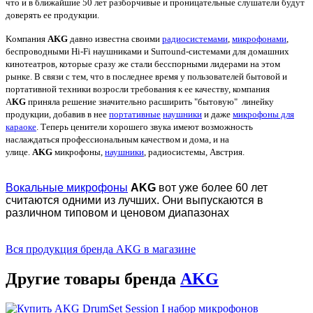
что и в ближайшие 50 лет разборчивые и проницательные слушатели будут
доверять ее продукции.
Kомпания
AKG
давно известна своими
радиосистемами
,
микрофонами
,
беспроводными Hi-Fi наушниками и Surround-системами для домашних
кинотеатров, которые сразу же стали бесспорными лидерами на этом
рынке. В связи с тем, что в последнее время у пользователей бытовой и
портативной техники возросли требования к ее качеству, компания
A
KG
приняла решение значительно расширить "бытовую" линейку
продукции, добавив в нее
портативные
наушники
и даже
микрофоны для
караоке
. Теперь ценители хорошего звука имеют возможность
наслаждаться профессиональным качеством и дома, и на
улице.
AKG
микрофоны,
наушники
, радиосистемы, Австрия.
Вокальные микрофоны
AKG
вот уже более 60 лет
считаются одними из лучших. Они выпускаются в
различном типовом и ценовом диапазонах
Вся продукция бренда AKG в магазине
Другие товары бренда
AKG