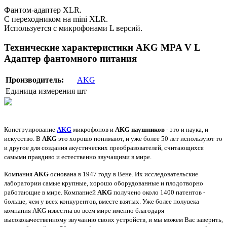
Фантом-адаптер XLR.
С переходником на mini XLR.
Используется с микрофонами L версий.
Технические характеристики AKG MPA V L
Адаптер фантомного питания
Производитель:
AKG
Единица измерения
шт
Конструирование
AKG
микрофонов и
AKG наушников
- это и наука, и
искусство. В
AKG
это хорошо понимают, и уже более 50 лет используют то
и другое для создания акустических преобразователей, считающихся
самыми правдиво и естественно звучащими в мире.
Компания
AKG
основана в 1947 году в Вене. Их исследовательские
лаборатории самые крупные, хорошо оборудованные и плодотворно
работающие в мире. Компанией
AKG
получено около 1400 патентов -
больше, чем у всех конкурентов, вместе взятых.
Уже более полувека
компания AKG известна во всем мире именно благодаря
высококачественному звучанию своих устройств, и мы можем Вас заверить,