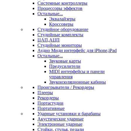
Системные контроллеры
Процессоры эффектов
Остальные...
Эквалайзеры
Кроссоверы
Студийное оборудование
Студийные комплекты
ЦАП,АЦП
Студийные мониторы
Аудио Миди интерфейс для iPhone,iPad
Остальные...
Звуковые карты
Предусилители
MIDI интерфейсы и панели
управления
Звукоизоляционные кабины
Проигрыватели / Рекордеры
Плееры
Рекордеры
Портастудии
Портативные
Ударные установки и барабаны
Акустические ударные
Электронные ударные
Стойки, стулья, педали