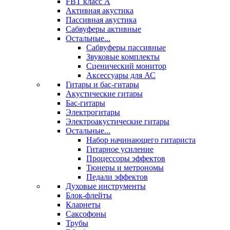
FBT класс А
Активная акустика
Пассивная акустика
Сабвуферы активные
Остальные...
Сабвуферы пассивные
Звуковые комплекты
Сценический монитор
Аксессуары для АС
Гитары и бас-гитары
Акустические гитары
Бас-гитары
Электрогитары
Электроакустические гитары
Остальные...
Набор начинающего гитариста
Гитарное усиление
Процессоры эффектов
Тюнеры и метрономы
Педали эффектов
Духовые инструменты
Блок-флейты
Кларнеты
Саксофоны
Трубы