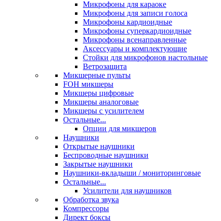
Микрофоны для караоке
Микрофоны для записи голоса
Микрофоны кардиоидные
Микрофоны суперкардиоидные
Микрофоны всенаправленные
Аксессуары и комплектующие
Стойки для микрофонов настольные
Ветрозащита
Микшерные пульты
FOH микшеры
Микшеры цифровые
Микшеры аналоговые
Микшеры с усилителем
Остальные...
Опции для микшеров
Наушники
Открытые наушники
Беспроводные наушники
Закрытые наушники
Наушники-вкладыши / мониторинговые
Остальные...
Усилители для наушников
Обработка звука
Компрессоры
Директ боксы