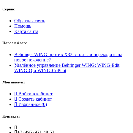
Сервис
Обратная связь
Помощь
Карта сайта
Новое в блоге
Behringer WING против X32: стоит ли переходить на
новое поколение?
Удалённое управление Behringer WING: WING-Edit,
WING-Q и WING-CoPilot
Мой аккаунт
Войти в кабинет
Создать кабинет
Избранное (
0
)
Контакты
+7 (495) 971-48-53