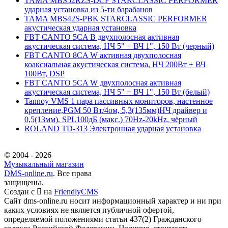
TAMA MBS52RZS-DCF STARCLASSIC PERFORMER
ударная установка из 5-ти барабанов
TAMA MBS42S-PBK STARCLASSIC PERFORMER
акустическая ударная установка
FBT CANTO 5CA B двухполосная активная
акустическая система, НЧ 5" + ВЧ 1", 150 Вт (черный)
FBT CANTO 8CA W активная двухполосная
коаксиальная акустическая система, НЧ 200Вт + ВЧ
100Вт, DSP
FBT CANTO 5CA W двухполосная активная
акустическая система, НЧ 5" + ВЧ 1", 150 Вт (белый)
Tannoy VMS 1 пара пассивных мониторов, настенное
крепление,PGM 50 Вт/4ом, 5,3(135мм)НЧ драйвер и
0,5(13мм). SPL100дБ (макс.) 70Hz-20kHz, чёрный
ROLAND TD-313 Электронная ударная установка
© 2004 - 2026
Музыкальный магазин
DMS-online.ru
. Все права
защищены.
Создан с
на
FriendlyCMS
Сайт dms-online.ru носит информационный характер и ни при
каких условиях не является публичной офертой,
определяемой положениями статьи 437(2) Гражданского