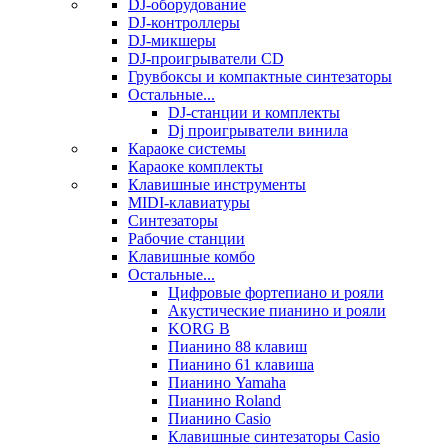
DJ-оборудование
DJ-контроллеры
DJ-микшеры
DJ-проигрыватели CD
Грувбоксы и компактные синтезаторы
Остальные...
DJ-станции и комплекты
Dj проигрыватели винила
Караоке системы
Караоке комплекты
Клавишные инструменты
MIDI-клавиатуры
Синтезаторы
Рабочие станции
Клавишные комбо
Остальные...
Цифровые фортепиано и рояли
Акустические пианино и рояли
KORG B
Пианино 88 клавиш
Пианино 61 клавиша
Пианино Yamaha
Пианино Roland
Пианино Casio
Клавишные синтезаторы Casio