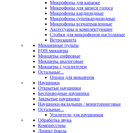
Микрофоны для караоке
Микрофоны для записи голоса
Микрофоны кардиоидные
Микрофоны суперкардиоидные
Микрофоны всенаправленные
Аксессуары и комплектующие
Стойки для микрофонов настольные
Ветрозащита
Микшерные пульты
FOH микшеры
Микшеры цифровые
Микшеры аналоговые
Микшеры с усилителем
Остальные...
Опции для микшеров
Наушники
Открытые наушники
Беспроводные наушники
Закрытые наушники
Наушники-вкладыши / мониторинговые
Остальные...
Усилители для наушников
Обработка звука
Компрессоры
Директ боксы