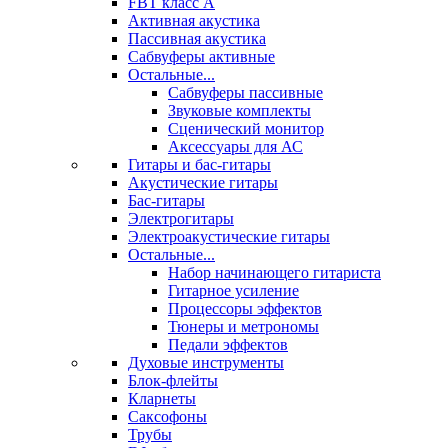
FBT класс А
Активная акустика
Пассивная акустика
Сабвуферы активные
Остальные...
Сабвуферы пассивные
Звуковые комплекты
Сценический монитор
Аксессуары для АС
Гитары и бас-гитары
Акустические гитары
Бас-гитары
Электрогитары
Электроакустические гитары
Остальные...
Набор начинающего гитариста
Гитарное усиление
Процессоры эффектов
Тюнеры и метрономы
Педали эффектов
Духовые инструменты
Блок-флейты
Кларнеты
Саксофоны
Трубы