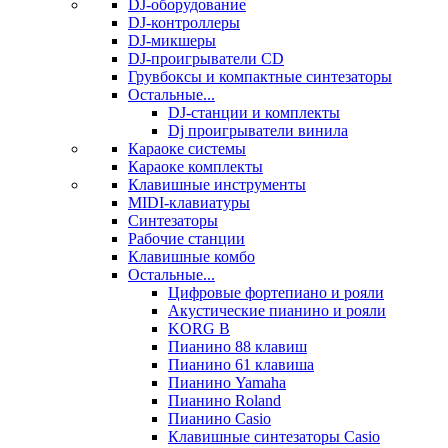
DJ-оборудование
DJ-контроллеры
DJ-микшеры
DJ-проигрыватели CD
Грувбоксы и компактные синтезаторы
Остальные...
DJ-станции и комплекты
Dj проигрыватели винила
Караоке системы
Караоке комплекты
Клавишные инструменты
MIDI-клавиатуры
Синтезаторы
Рабочие станции
Клавишные комбо
Остальные...
Цифровые фортепиано и рояли
Акустические пианино и рояли
KORG B
Пианино 88 клавиш
Пианино 61 клавиша
Пианино Yamaha
Пианино Roland
Пианино Casio
Клавишные синтезаторы Casio