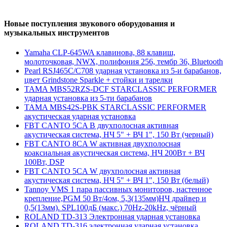
Новые поступления звукового оборудования и
музыкальных инструментов
Yamaha CLP-645WA клавинова, 88 клавиш,
молоточковая, NWX, полифония 256, тембр 36, Bluetooth
Pearl RSJ465C/C708 ударная установка из 5-и барабанов,
цвет Grindstone Sparkle + стойки и тарелки
TAMA MBS52RZS-DCF STARCLASSIC PERFORMER
ударная установка из 5-ти барабанов
TAMA MBS42S-PBK STARCLASSIC PERFORMER
акустическая ударная установка
FBT CANTO 5CA B двухполосная активная
акустическая система, НЧ 5" + ВЧ 1", 150 Вт (черный)
FBT CANTO 8CA W активная двухполосная
коаксиальная акустическая система, НЧ 200Вт + ВЧ
100Вт, DSP
FBT CANTO 5CA W двухполосная активная
акустическая система, НЧ 5" + ВЧ 1", 150 Вт (белый)
Tannoy VMS 1 пара пассивных мониторов, настенное
крепление,PGM 50 Вт/4ом, 5,3(135мм)НЧ драйвер и
0,5(13мм). SPL100дБ (макс.) 70Hz-20kHz, чёрный
ROLAND TD-313 Электронная ударная установка
ROLAND TD-316 электронная ударная установка