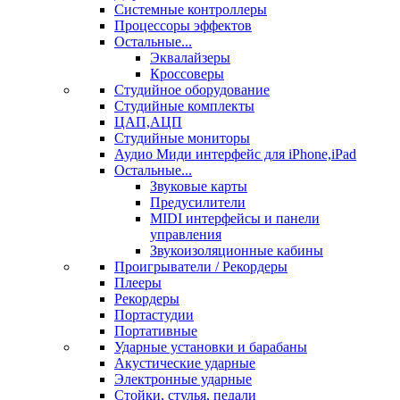
Системные контроллеры
Процессоры эффектов
Остальные...
Эквалайзеры
Кроссоверы
Студийное оборудование
Студийные комплекты
ЦАП,АЦП
Студийные мониторы
Аудио Миди интерфейс для iPhone,iPad
Остальные...
Звуковые карты
Предусилители
MIDI интерфейсы и панели
управления
Звукоизоляционные кабины
Проигрыватели / Рекордеры
Плееры
Рекордеры
Портастудии
Портативные
Ударные установки и барабаны
Акустические ударные
Электронные ударные
Стойки, стулья, педали