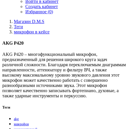
Войти в кабинет
Создать кабинет
Избранное (
0
)
Магазин D.M.S
Теги
микрофон в кейсе
AKG P420
AKG P420 – многофункциональный микрофон,
предназначенный для решения широкого круга задач
различной сложности. Благодаря переключаемым диаграммам
направленности, аттенюатору и фильтру ВЧ, а также
высокому максимальному уровню звукового давления этот
микрофон может качественно работать с совершенно
разнообразными источниками звука. Этот микрофон
позволяет качественно записывать фортепиано, духовые, а
также ударные инструменты и перкуссию.
Теги
akg
микрофон